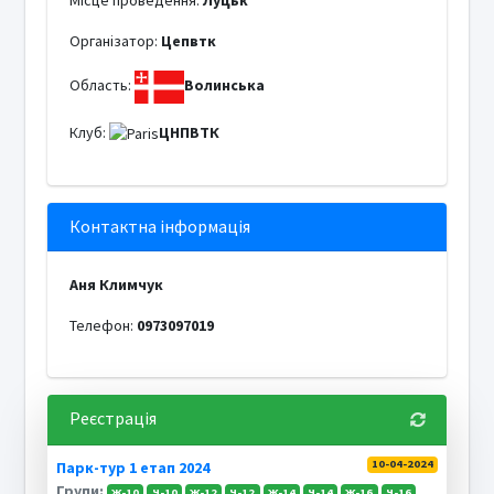
Організатор:
Цепвтк
Область:
Волинська
Клуб:
ЦНПВТК
Контактна інформація
Аня Климчук
Телефон:
0973097019
Реєстрація
10-04-2024
Парк-тур 1 етап 2024
Групи:
Ж-10
Ч-10
Ж-12
Ч-12
Ж-14
Ч-14
Ж-16
Ч-16
Ж-21
Ч-21