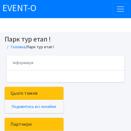
EVENT-O
Парк тур етап !
Головна
/Парк тур етап !
Інформація
Цього тижня
Подивитись всі онлайни
Партнери