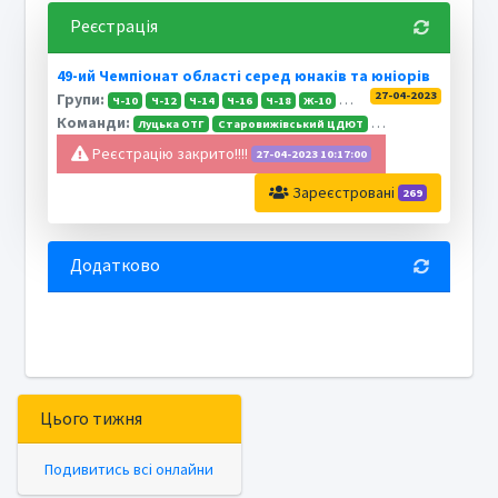
Реєстрація
49-ий Чемпіонат області серед юнаків та юніорів
27-04-2023
Групи:
Ч-10
Ч-12
Ч-14
Ч-16
Ч-18
Ж-10
Ж-12
Ж-14
Ж-16
Ж-18
Команди:
Луцька ОТГ
Старовижівський ЦДЮТ
Рівненська ТГ
Дубі
Реєстрацію закрито!!!!
27-04-2023 10:17:00
Зареєстровані
269
Додатково
Цього тижня
Подивитись всі онлайни