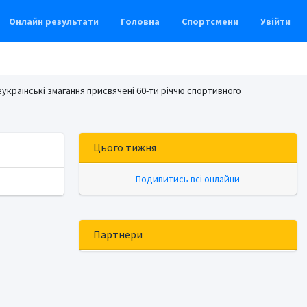
Онлайн результати
Головна
Спортсмени
Увійти
еукраїнські змагання присвячені 60-ти річчю спортивного
Цього тижня
Подивитись всі онлайни
Партнери