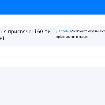
ння присвячені 60-ти
Головна
/Чемпіонат України, Вс
ні
орієнтування в Україні