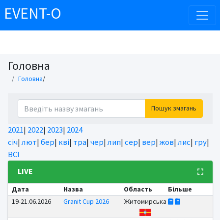
EVENT-O
Головна
Головна
/
Пошук змагань
2021
|
2022
|
2023
|
2024
січ
|
лют
|
бер
|
кві
|
тра
|
чер
|
лип
|
сер
|
вер
|
жов
|
лис
|
гру
|
ВСІ
LIVE
Дата
Назва
Область
Більше
19-21.06.2026
Granit Cup 2026
Житомирська