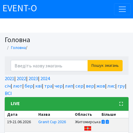
EVENT-O
Головна
Головна
/
Пошук змагань
2021
|
2022
|
2023
|
2024
січ
|
лют
|
бер
|
кві
|
тра
|
чер
|
лип
|
сер
|
вер
|
жов
|
лис
|
гру
|
ВСІ
LIVE
Дата
Назва
Область
Більше
19-21.06.2026
Granit Cup 2026
Житомирська