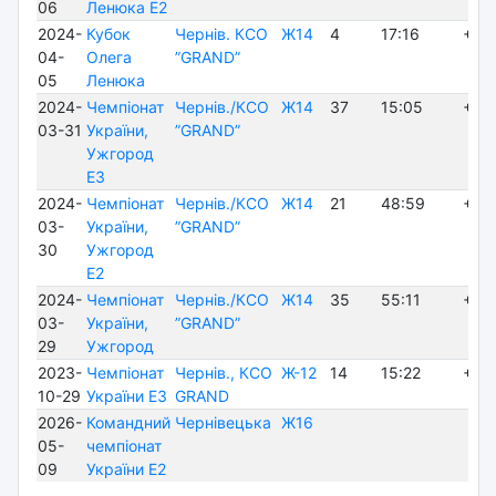
06
Ленюка E2
2024-
Кубок
Чернів. КСО
Ж14
4
17:16
+ 5:
04-
Олега
”GRAND”
05
Ленюка
2024-
Чемпіонат
Чернів./КСО
Ж14
37
15:05
+ 5:
03-31
України,
”GRAND”
Ужгород
E3
2024-
Чемпіонат
Чернів./КСО
Ж14
21
48:59
+15
03-
України,
”GRAND”
30
Ужгород
E2
2024-
Чемпіонат
Чернів./КСО
Ж14
35
55:11
+28
03-
України,
”GRAND”
29
Ужгород
2023-
Чемпіонат
Чернів., КСО
Ж-12
14
15:22
+ 2:
10-29
України E3
GRAND
2026-
Командний
Чернівецька
Ж16
05-
чемпіонат
09
України E2