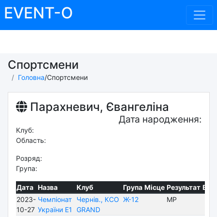
EVENT-O
Спортсмени
Головна
/
Спортсмени
Парахневич, Євангеліна
Дата народження:
Клуб:
Область:
Розряд:
Група:
Дата
Назва
Клуб
Група
Місце
Результат
Від
2023-
Чемпіонат
Чернів., КСО
Ж-12
MP
10-27
України E1
GRAND