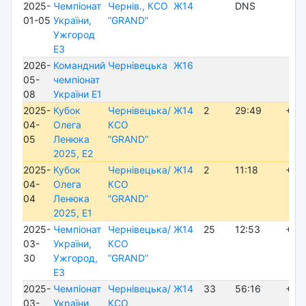
2025-
Чемпіонат
Чернів., КСО
Ж14
DNS
01-05
України,
”GRAND”
Ужгород
E3
2026-
Командний
Чернівецька
Ж16
05-
чемпіонат
08
України E1
2025-
Кубок
Чернівецька/
Ж14
2
29:49
+ 6:
04-
Олега
КСО
05
Ленюка
”GRAND”
2025, E2
2025-
Кубок
Чернівецька/
Ж14
2
11:18
+ 3:
04-
Олега
КСО
04
Ленюка
”GRAND”
2025, E1
2025-
Чемпіонат
Чернівецька/
Ж14
25
12:53
+12
03-
України,
КСО
30
Ужгород,
”GRAND”
E3
2025-
Чемпіонат
Чернівецька/
Ж14
33
56:16
+21
03-
України,
КСО