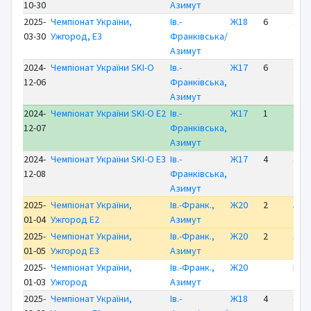
10-30
Азимут
2025-
Чемпіонат України,
Ів.-
Ж18
6
19:5
03-30
Ужгород, E3
Франківська/
Азимут
2024-
Чемпіонат України SKI-O
Ів.-
Ж17
6
43:5
12-06
Франківська,
Азимут
2024-
Чемпіонат України SKI-O E2
Ів.-
Ж17
1
1:08
12-07
Франківська,
Азимут
2024-
Чемпіонат України SKI-O E3
Ів.-
Ж17
4
45:3
12-08
Франківська,
Азимут
2025-
Чемпіонат України,
Ів.-Франк.,
Ж20
2
51:0
01-04
Ужгород E2
Азимут
2025-
Чемпіонат України,
Ів.-Франк.,
Ж20
2
1:15
01-05
Ужгород E3
Азимут
2025-
Чемпіонат України,
Ів.-Франк.,
Ж20
NP
01-03
Ужгород
Азимут
2025-
Чемпіонат України,
Ів.-
Ж18
4
46:2