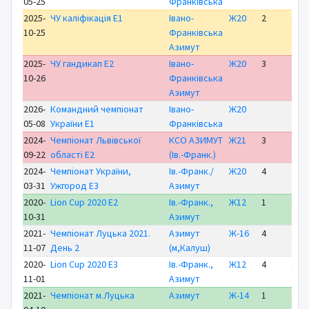
05-25
Франківська
2025-
ЧУ каліфікація E1
Івано-
Ж20
2
17:0
10-25
Франківська
Азимут
2025-
ЧУ гандикап E2
Івано-
Ж20
3
26:4
10-26
Франківська
Азимут
2026-
Командний чемпіонат
Івано-
Ж20
05-08
України E1
Франківська
2024-
Чемпіонат Львівської
КСО АЗИМУТ
Ж21
3
16:2
09-22
області E2
(Ів.-Франк.)
2024-
Чемпіонат України,
Ів.-Франк./
Ж20
4
21:3
03-31
Ужгород E3
Азимут
2020-
Lion Cup 2020 E2
Ів.-Франк.,
Ж12
1
17:3
10-31
Азимут
2021-
Чемпіонат Луцька 2021.
Азимут
Ж-16
4
47:3
11-07
День 2
(м,Калуш)
2020-
Lion Cup 2020 E3
Ів.-Франк.,
Ж12
4
16:2
11-01
Азимут
2021-
Чемпіонат м.Луцька
Азимут
Ж-14
1
15:3