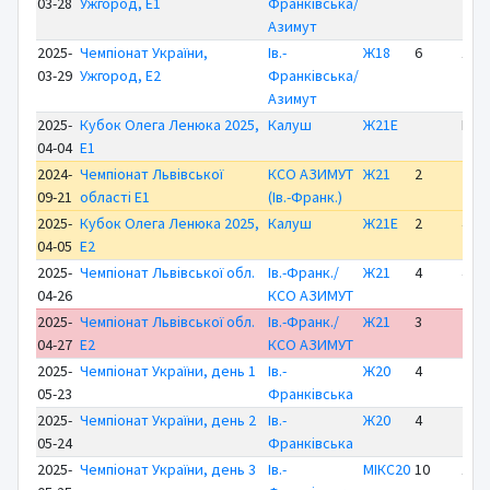
03-28
Ужгород, E1
Франківська/
Азимут
2025-
Чемпіонат України,
Ів.-
Ж18
6
1:28
03-29
Ужгород, E2
Франківська/
Азимут
2025-
Кубок Олега Ленюка 2025,
Калуш
Ж21Е
MP
04-04
E1
2024-
Чемпіонат Львівської
КСО АЗИМУТ
Ж21
2
20:1
09-21
області E1
(Ів.-Франк.)
2025-
Кубок Олега Ленюка 2025,
Калуш
Ж21Е
2
43:5
04-05
E2
2025-
Чемпіонат Львівської обл.
Ів.-Франк./
Ж21
4
43:0
04-26
КСО АЗИМУТ
2025-
Чемпіонат Львівської обл.
Ів.-Франк./
Ж21
3
25:0
04-27
E2
КСО АЗИМУТ
2025-
Чемпіонат України, день 1
Ів.-
Ж20
4
20:2
05-23
Франківська
2025-
Чемпіонат України, день 2
Ів.-
Ж20
4
20:5
05-24
Франківська
2025-
Чемпіонат України, день 3
Ів.-
МІКС20
10
19:3