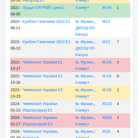
03-30
Ужгород E2
Азимут
2021-
Луцьк СІТІ РЕЙС день1
Азимут
Ж-16
1
11:0
06-05
2023-
Кукбок Галичини 2023 E3
Ів.-Франк.,
Ж15
06-11
ДЮСШ УО
Калуш
2023-
Кукбок Галичини 2023 E2
Ів.-Франк.,
Ж15
7
52:5
06-10
ДЮСШ УО
Калуш
2023-
Чемпіонат України E1
Ів.-Франк.,
Ж-16
3
40:2
10-27
Азимут
2023-
Чемпіонат України E2
Ів.-Франк.,
Ж-16
6
1:15
10-28
Азимут
2023-
Чемпіонат України E3
Ів.-Франк.,
Ж-16
2
19:5
10-29
Азимут
2024-
Чемпіонат України
Ів.-Франк.,
Ж21Е
4
34:0
02-16
(Підгородне) E1
Азимут
2024-
Чемпіонат України
Ів.-Франк.,
Ж21Е
3
44:3
02-17
(Підгородне) E2
Азимут
2024-
Чемпіонат України,
Ів.-Франк./
Ж20
4
43:2
03-29
Ужгород
Азимут