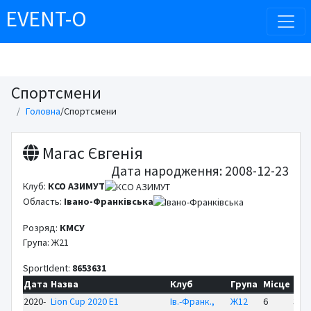
EVENT-O
Спортсмени
Головна
/
Спортсмени
Магас Євгенія
Дата народження: 2008-12-23
Клуб:
КСО АЗИМУТ
Область:
Івано-Франківська
Розряд:
КМСУ
Група: Ж21
SportIdent:
8653631
Дата
Назва
Клуб
Група
Місце
Рез
2020-
Lion Cup 2020 E1
Ів.-Франк.,
Ж12
6
30:2