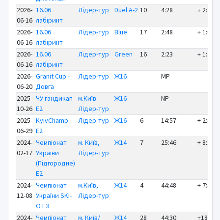
2026-
16.06
Лідер-тур
Duel A-2
10
4:28
+ 2:25
06-16
лабіринт
2026-
16.06
Лідер-тур
Blue
17
2:48
+ 1:05
06-16
лабіринт
2026-
16.06
Лідер-тур
Green
16
2:23
+ 1:20
06-16
лабіринт
2026-
Granit Cup -
Лідер-тур
Ж16
MP
06-20
Довга
2025-
ЧУ гандикап
м.Київ
Ж16
NP
10-26
E2
Лідер-тур
2025-
KyivChamp
Лідер-тур
Ж16
6
14:57
+ 2:49
06-29
E2
2024-
Чемпіонат
м. Київ,
Ж14
7
25:46
+ 8:38
02-17
України
Лідер-тур
(Підгородне)
E2
2024-
Чемпіонат
м.Київ,
Ж14
4
44:48
+ 7:46
12-08
України SKI-
Лідер-тур
O E3
2024-
Чемпіонат
м. Київ/
Ж14
28
44:30
+18:06