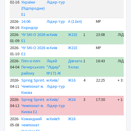
02-16
України
Лідер-тур
(Підгородне)
E1
2026-
16.06
Лідер-тур
A (12кп)
MP
06-16
Коридор
2026-
ЧУ SKI-O 2026
м.Київ
Ж21Е
1
23:08
ЛІДЕР
01-09
E1
2026-
ЧУ SKI-O 2026
м.Київ
Ж21Е
MP
01-10
E2
2026-
Пліч-о-пліч
Ліцей
Дівчата
1
16:43
ЛІДЕР
04-04
Печерського
"Лідер"
9 клас
району
№171-Ж
2026-
Spring Sprint.
м.Київ/
Ж16
4
22:25
+ 3:05
04-11
Чемпіонат м.
Лідер-тур
Києва
2026-
Spring Sprint.
м.Київ/
Ж16
3
17:30
+ 1:27
04-12
Чемпіонат м.
Лідер-тур
Києва E2
2026-
Командний
м.Київ9
Ж16
05-08
чемпіонат