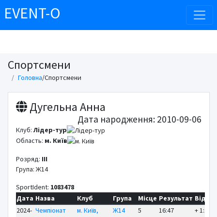
EVENT-O
Спортсмени
Головна
/
Спортсмени
Дугельна Анна
Дата народження: 2010-09-06
Клуб:
Лідер-тур
Область:
м. Київ
Розряд:
III
Група: Ж14
SportIdent:
1083478
Дата
Назва
Клуб
Група
Місце
Результат
Відст
2024-
Чемпіонат
м. Київ,
Ж14
5
16:47
+ 1:18