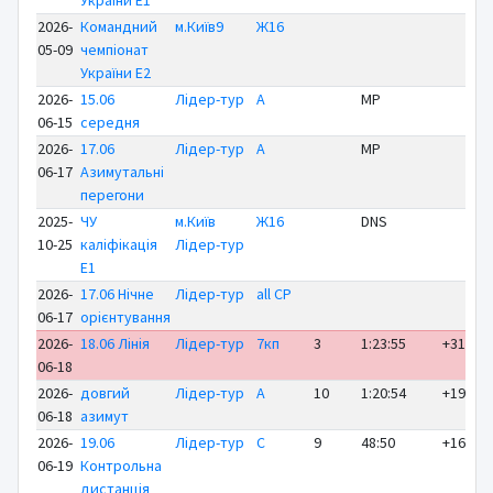
України E1
2026-
Командний
м.Київ9
Ж16
05-09
чемпіонат
України E2
2026-
15.06
Лідер-тур
A
MP
06-15
середня
2026-
17.06
Лідер-тур
A
MP
06-17
Азимутальні
перегони
2025-
ЧУ
м.Київ
Ж16
DNS
10-25
каліфікація
Лідер-тур
E1
2026-
17.06 Нічне
Лідер-тур
all CP
06-17
орієнтування
2026-
18.06 Лінія
Лідер-тур
7кп
3
1:23:55
+31:35
06-18
2026-
довгий
Лідер-тур
A
10
1:20:54
+19:57
06-18
азимут
2026-
19.06
Лідер-тур
C
9
48:50
+16:17
06-19
Контрольна
дистанція