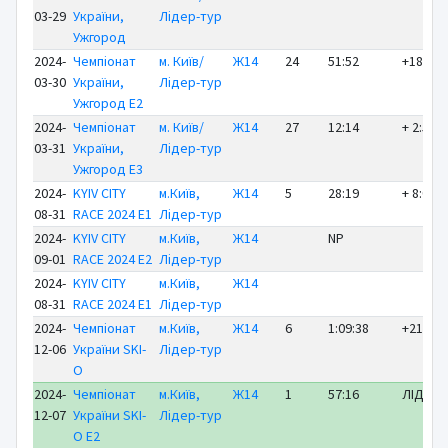
03-29
України,
Лідер-тур
Ужгород
2024-
Чемпіонат
м. Київ/
Ж14
24
51:52
+18:42
03-30
України,
Лідер-тур
Ужгород E2
2024-
Чемпіонат
м. Київ/
Ж14
27
12:14
+ 2:54
03-31
України,
Лідер-тур
Ужгород E3
2024-
KYIV CITY
м.Київ,
Ж14
5
28:19
+ 8:07
08-31
RACE 2024 E1
Лідер-тур
2024-
KYIV CITY
м.Київ,
Ж14
NP
09-01
RACE 2024 E2
Лідер-тур
2024-
KYIV CITY
м.Київ,
Ж14
08-31
RACE 2024 E1
Лідер-тур
2024-
Чемпіонат
м.Київ,
Ж14
6
1:09:38
+21:49
12-06
України SKI-
Лідер-тур
O
2024-
Чемпіонат
м.Київ,
Ж14
1
57:16
ЛІДЕР
12-07
України SKI-
Лідер-тур
O E2