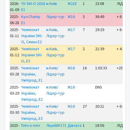
2026-
ЧУ SKI-O 2026
м.Київ
Ж21Е
1
23:08
ЛІДЕР
01-09
E1
2025-
KyivChamp
Лідер-тур
Ж16
3
36:49
+ 8:04
06-28
E1
2025-
Чемпіонат
м.Київ,
Ж17
7
29:29
+ 8:49
01-11
України SKI-
Лідер-тур
O, Сянки E2
2025-
Чемпіонат
м.Київ,
Ж17
2
21:39
+ 4:13
01-12
України SKI-
Лідер-тур
O, E3
2025-
Чемпіонат
м.Київ/
Ж16
16
1:03:33
+25:40
03-28
України,
Лідер-тур
Ужгород, E1
2025-
Чемпіонат
м.Київ/
Ж16
DNS
03-29
України,
Лідер-тур
Ужгород, E2
2025-
Чемпіонат
м.Київ/
Ж16
27
20:21
+ 6:39
03-30
України,
Лідер-тур
Ужгород, E3
2025-
Пліч-о-пліч
Ліцей№171
Дівчата
1
18:56
ЛІДЕР