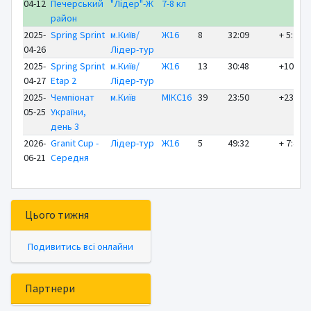
04-12
Печерський
"Лідер"-Ж
7-8 кл
район
2025-
Spring Sprint
м.Київ/
Ж16
8
32:09
+ 5:22
04-26
Лідер-тур
2025-
Spring Sprint
м.Київ/
Ж16
13
30:48
+10:25
04-27
Etap 2
Лідер-тур
2025-
Чемпіонат
м.Київ
МІКС16
39
23:50
+23:50
05-25
України,
день 3
2026-
Granit Cup -
Лідер-тур
Ж16
5
49:32
+ 7:43
06-21
Середня
Цього тижня
Подивитись всі онлайни
Партнери