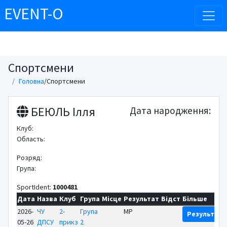
EVENT-O
Спортсмени
Головна
/
Спортсмени
БЕЮЛЬ Ілля
Дата народження:
Клуб:
Область:
Розряд:
Група:
SportIdent:
1000481
Дата
Назва
Клуб
Група
Місце
Результат
Відст
Більше
2026-
ЧУ
2-
Група
MP
Результати
05-26
ДПСУ
прикз
2