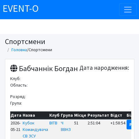
EVENT-O
Спортсмени
Головна
/
Спортсмени
Бабчаннік Богдан
Дата народження:
Клуб:
Область:
Розряд:
Група:
Дата
Назва
Клуб
Група
Місце
Результат
Відст
Біль
2026-
Кубок
ВІТВ
Ч
51
2:51:04
+1:58:54
Рез
05-21
Командувача
ВВНЗ
СВ ЗСУ