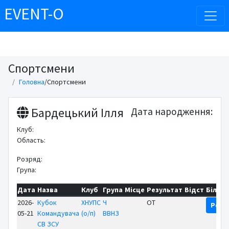
EVENT-O
Спортсмени
Головна
/
Спортсмени
Бардецький Ілля
Дата народження:
Клуб:
Область:
Розряд:
Група:
Дата
Назва
Клуб
Група
Місце
Результат
Відст
Більш
2026-
Кубок
ХНУПС
Ч
OT
Резу
05-21
Командувача
(о/п)
ВВНЗ
СВ ЗСУ