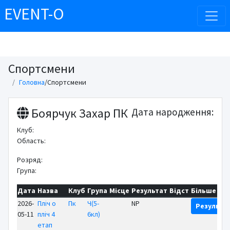
EVENT-O
Спортсмени
Головна
/
Спортсмени
Боярчук Захар ПК
Дата народження:
Клуб:
Область:
Розряд:
Група:
Дата
Назва
Клуб
Група
Місце
Результат
Відст
Більше
2026-
Пліч о
Пк
Ч(5-
NP
Результа
05-11
пліч 4
6кл)
етап