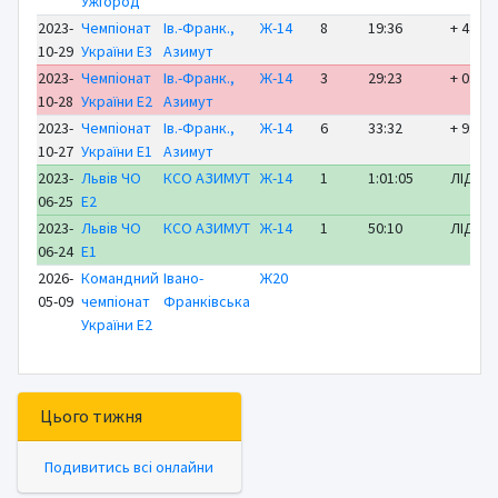
Ужгород
2023-
Чемпіонат
Ів.-Франк.,
Ж-14
8
19:36
+ 4:37
10-29
України E3
Азимут
2023-
Чемпіонат
Ів.-Франк.,
Ж-14
3
29:23
+ 0:32
10-28
України E2
Азимут
2023-
Чемпіонат
Ів.-Франк.,
Ж-14
6
33:32
+ 9:05
10-27
України E1
Азимут
2023-
Львів ЧО
КСО АЗИМУТ
Ж-14
1
1:01:05
ЛІДЕР
06-25
E2
2023-
Львів ЧО
КСО АЗИМУТ
Ж-14
1
50:10
ЛІДЕР
06-24
E1
2026-
Командний
Івано-
Ж20
05-09
чемпіонат
Франківська
України E2
Цього тижня
Подивитись всі онлайни