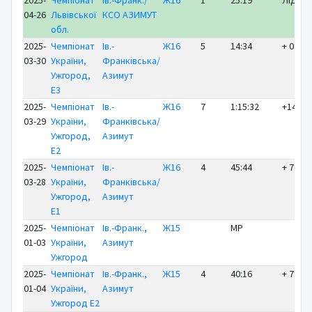
2025-
Чемпіонат
Ів.-Франк./
Ж16
1
25:19
ЛІДЕР
04-26
Львівської
КСО АЗИМУТ
обл.
2025-
Чемпіонат
Ів.-
Ж16
5
14:34
+ 0:52
03-30
України,
Франківська/
Ужгород,
Азимут
E3
2025-
Чемпіонат
Ів.-
Ж16
7
1:15:32
+14:27
03-29
України,
Франківська/
Ужгород,
Азимут
E2
2025-
Чемпіонат
Ів.-
Ж16
4
45:44
+ 7:51
03-28
України,
Франківська/
Ужгород,
Азимут
E1
2025-
Чемпіонат
Ів.-Франк.,
Ж15
MP
01-03
України,
Азимут
Ужгород
2025-
Чемпіонат
Ів.-Франк.,
Ж15
4
40:16
+ 7:46
01-04
України,
Азимут
Ужгород E2