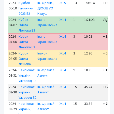
2023-
Кукбок
Ів.-Франк.,
Ж15
13
1:05:14
+19:22
06-10
Галичини
ДЮСШ УО
2023 E2
Калуш
2024-
Кубок
Івано-
Ж14
1
1:21:23
ЛІДЕР
04-07
Олега
Франківська
Ленюка E3
2024-
Кубок
Івано-
Ж14
3
19:02
+ 1:31
04-06
Олега
Франківська
Ленюка E2
2024-
Кубок
Івано-
Ж14
2
12:26
+ 0:19
04-05
Олега
Франківська
Ленюка
2024-
Чемпіонат
Ів.-Франк./
Ж14
9
10:31
+ 1:11
03-31
України,
Азимут
Ужгород E3
2024-
Чемпіонат
Ів.-Франк./
Ж14
15
45:24
+12:14
03-30
України,
Азимут
Ужгород E2
2024-
Чемпіонат
Ів.-Франк./
Ж14
15
33:34
+ 7:10
03-29
України,
Азимут