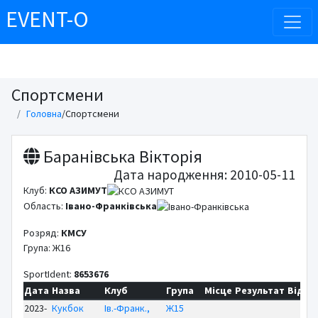
EVENT-O
Спортсмени
Головна
/
Спортсмени
Баранівська Вікторія
Дата народження: 2010-05-11
Клуб:
КСО АЗИМУТ
Область:
Івано-Франківська
Розряд:
КМСУ
Група: Ж16
SportIdent:
8653676
Дата
Назва
Клуб
Група
Місце
Результат
Відст
2023-
Кукбок
Ів.-Франк.,
Ж15