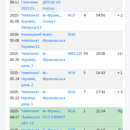
06-11
Галичини
ДЮСШ УО
2023 E3
Калуш
2025-
Чемпіонат
Ів.-Франк.,
Ж15
4
54:50
+ 2:08
01-05
України,
Азимут
Ужгород E3
2026-
Командний
Івано-
Ж20
05-08
чемпіонат
Франківська
України E1
2025-
Чемпіонат
Ів.-
МІКС21Е
59
29:38
+14:08
05-25
України,
Франківська
день 3
2025-
Чемпіонат
Ів.-
Ж16
5
16:43
+ 1:21
05-24
України,
Франківська
день 2
2025-
Чемпіонат
Ів.-
Ж16
7
17:43
+ 3:59
05-23
України,
Франківська
день 1
2025-
Чемпіонат
Ів.-Франк./
Ж16
1
21:34
ЛІДЕР
04-27
Львівської
КСО АЗИМУТ
обл. E2