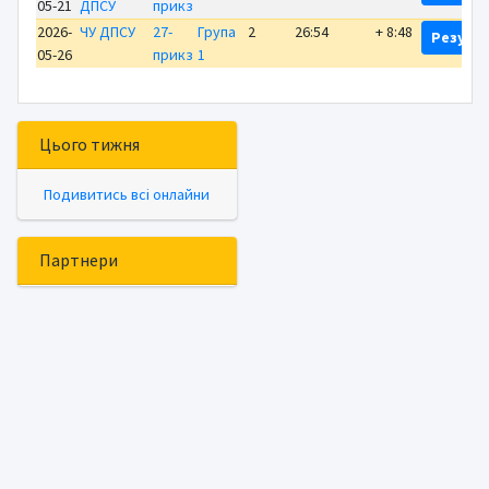
05-21
ДПСУ
прикз
2026-
ЧУ ДПСУ
27-
Група
2
26:54
+ 8:48
Резуль
05-26
прикз
1
Цього тижня
Подивитись всі онлайни
Партнери