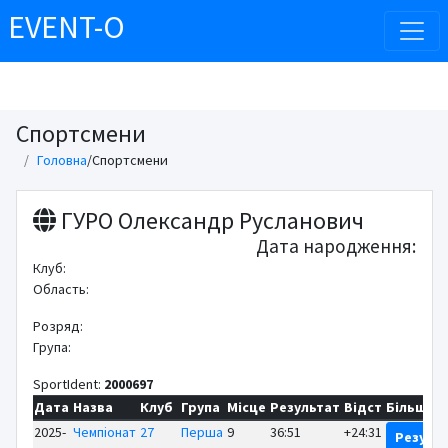
EVENT-O
Спортсмени
Головна
/
Спортсмени
ГУРО Олександр Русланович
Дата народження:
Клуб:
Область:
Розряд:
Група:
SportIdent:
2000697
Дата
Назва
Клуб
Група
Місце
Результат
Відст
Більше
2025-
Чемпіонат
27
Перша
9
36:51
+24:31
Резуль