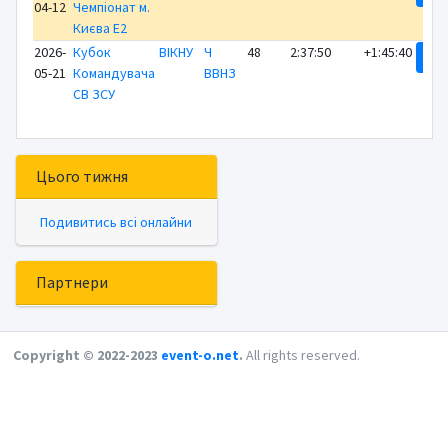
04-12
Чемпіонат м.
Києва E2
2026-
Кубок
ВІКНУ
Ч
48
2:37:50
+1:45:40
Ре
05-21
Командувача
ВВНЗ
СВ ЗСУ
Цього тижня
Подивитись всі онлайни
Партнери
Copyright © 2022-2023
event-o.net
.
All rights reserved.