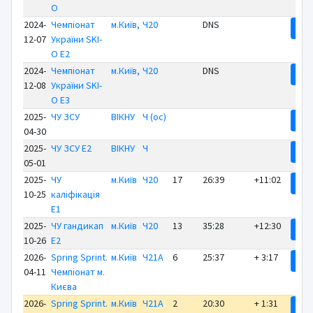
O
2024-
Чемпіонат
м.Київ,
Ч20
DNS
Ре
12-07
України SKI-
O E2
2024-
Чемпіонат
м.Київ,
Ч20
DNS
Ре
12-08
України SKI-
O E3
2025-
ЧУ ЗСУ
ВІКНУ
Ч (ос)
Ре
04-30
2025-
ЧУ ЗСУ E2
ВІКНУ
Ч
Ре
05-01
2025-
ЧУ
м.Київ
Ч20
17
26:39
+11:02
Ре
10-25
каліфікація
E1
2025-
ЧУ гандикап
м.Київ
Ч20
13
35:28
+12:30
Ре
10-26
E2
2026-
Spring Sprint.
м.Київ
Ч21А
6
25:37
+ 3:17
Ре
04-11
Чемпіонат м.
Києва
2026-
Spring Sprint.
м.Київ
Ч21А
2
20:30
+ 1:31
Ре