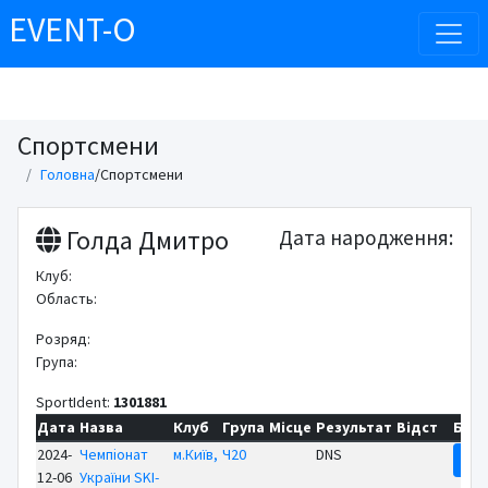
EVENT-O
Спортсмени
Головна
/
Спортсмени
Голда Дмитро
Дата народження:
Клуб:
Область:
Розряд:
Група:
SportIdent:
1301881
Дата
Назва
Клуб
Група
Місце
Результат
Відст
Біл
2024-
Чемпіонат
м.Київ,
Ч20
DNS
Ре
12-06
України SKI-