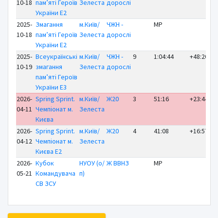
10-18
пам’яті Героїв
Зелеста
дорослі
України E2
2025-
Змагання
м.Київ/
ЧЖН -
MP
10-18
пам’яті Героїв
Зелеста
дорослі
України E2
2025-
Всеукраїнські
м.Київ/
ЧЖН -
9
1:04:44
+48:20
10-19
змагання
Зелеста
дорослі
пам’яті Героїв
України E3
2026-
Spring Sprint.
м.Київ/
Ж20
3
51:16
+23:44
04-11
Чемпіонат м.
Зелеста
Києва
2026-
Spring Sprint.
м.Київ/
Ж20
4
41:08
+16:57
04-12
Чемпіонат м.
Зелеста
Києва E2
2026-
Кубок
НУОУ (о/
Ж ВВНЗ
MP
05-21
Командувача
п)
СВ ЗСУ