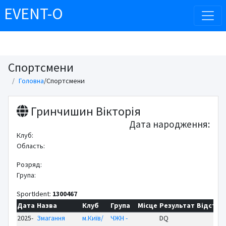
EVENT-O
Спортсмени
Головна
/
Спортсмени
Гринчишин Вікторія
Дата народження:
Клуб:
Область:
Розряд:
Група:
SportIdent:
1300467
Дата
Назва
Клуб
Група
Місце
Результат
Відст
Б
2025-
Змагання
м.Київ/
ЧЖН -
DQ