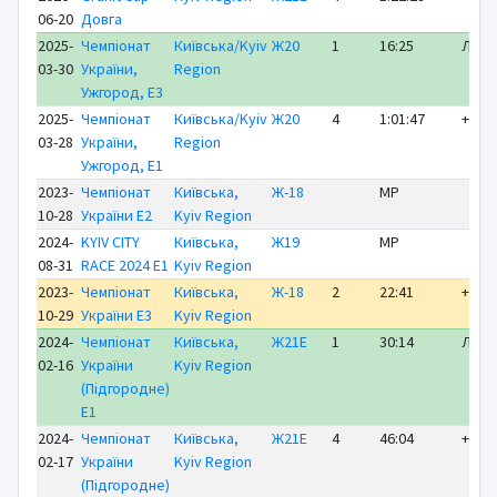
06-20
Довга
2025-
Чемпіонат
Київська/Kyiv
Ж20
1
16:25
ЛІДЕ
03-30
України,
Region
Ужгород, E3
2025-
Чемпіонат
Київська/Kyiv
Ж20
4
1:01:47
+ 9:1
03-28
України,
Region
Ужгород, E1
2023-
Чемпіонат
Київська,
Ж-18
MP
10-28
України E2
Kyiv Region
2024-
KYIV CITY
Київська,
Ж19
MP
08-31
RACE 2024 E1
Kyiv Region
2023-
Чемпіонат
Київська,
Ж-18
2
22:41
+ 0:1
10-29
України E3
Kyiv Region
2024-
Чемпіонат
Київська,
Ж21Е
1
30:14
ЛІДЕ
02-16
України
Kyiv Region
(Підгородне)
E1
2024-
Чемпіонат
Київська,
Ж21Е
4
46:04
+ 3:5
02-17
України
Kyiv Region
(Підгородне)