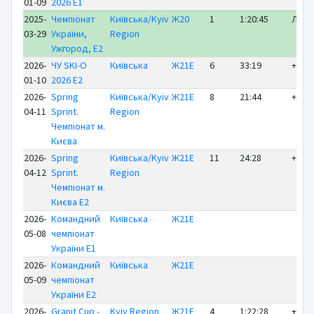
01-09
2026 E1
2025-
Чемпіонат
Київська/Kyiv
Ж20
1
1:20:45
ЛІДЕ
03-29
України,
Region
Ужгород, E2
2026-
ЧУ SKI-O
Київська
Ж21Е
6
33:19
+ 9:1
01-10
2026 E2
2026-
Spring
Київська/Kyiv
Ж21Е
8
21:44
+ 3:2
04-11
Sprint.
Region
Чемпіонат м.
Києва
2026-
Spring
Київська/Kyiv
Ж21Е
11
24:28
+ 6:4
04-12
Sprint.
Region
Чемпіонат м.
Києва E2
2026-
Командний
Київська
Ж21Е
05-08
чемпіонат
України E1
2026-
Командний
Київська
Ж21Е
05-09
чемпіонат
України E2
2026-
Granit Cup -
Kyiv Region
Ж21Е
4
1:22:28
+12:1