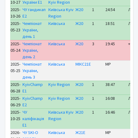
10-27
України E1
Kyiv Region
2025-
ЧУ гандикап
Київська Kyiv
Ж20
1
24:54
ЛІДЕ
10-26
E2
Region
2025-
Чемпіонат
Київська
Ж20
1
18:51
ЛІДЕ
05-23
України,
день 1
2025-
Чемпіонат
Київська
Ж20
3
19:45
+ 1:0
05-24
України,
день 2
2025-
Чемпіонат
Київська
МІКС21Е
MP
05-25
України,
день 3
2025-
KyivChamp
Kyiv Region
Ж20
1
38:47
ЛІДЕ
06-28
E1
2025-
KyivChamp
Kyiv Region
Ж20
1
16:08
ЛІДЕ
06-29
E2
2025-
ЧУ
Київська Kyiv
Ж20
1
16:46
ЛІДЕ
10-25
каліфікація
Region
E1
2026-
ЧУ SKI-O
Київська
Ж21Е
MP