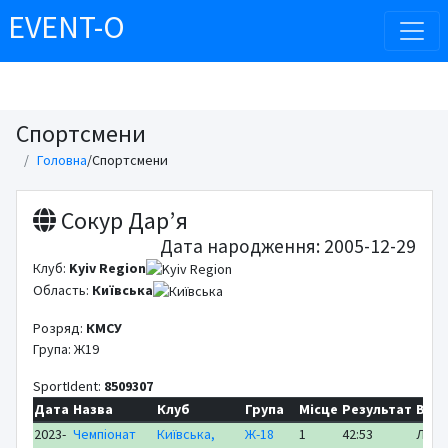
EVENT-O
Спортсмени
Головна
/
Спортсмени
Сокур Дар’я
Дата народження: 2005-12-29
Клуб:
Kyiv Region
Область:
Київська
Розряд:
КМСУ
Група: Ж19
SportIdent:
8509307
Дата
Назва
Клуб
Група
Місце
Результат
Відс
2023-
Чемпіонат
Київська,
Ж-18
1
42:53
ЛІДЕ