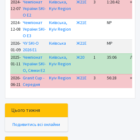
2024-
Чемпіонат
Київська,
Ж21Е
3
1:26:42
+17:1
12-07
України SKI-
Kyiv Region
O E2
2024-
Чемпіонат
Київська,
Ж21Е
NP
12-08
України SKI-
Kyiv Region
O E3
2026-
ЧУ SKI-O
Київська
Ж21Е
MP
01-09
2026 E1
2025-
Чемпіонат
Київська,
Ж20
1
35:06
ЛІДЕ
01-11
України SKI-
Kyiv Region
O, Сянки E2
2026-
Granit Cup -
Kyiv Region
Ж21Е
3
56:28
+ 6:5
06-21
Середня
Цього тижня
Подивитись всі онлайни