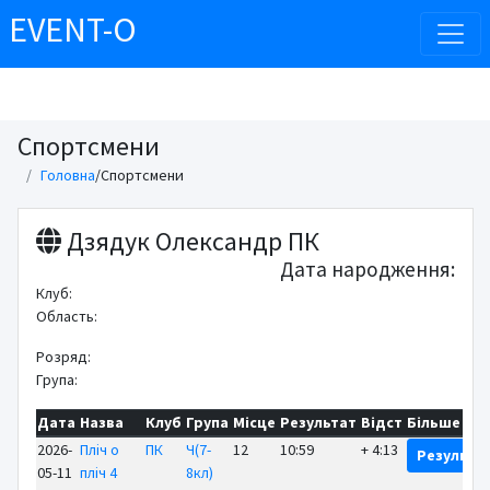
EVENT-O
Спортсмени
Головна
/
Спортсмени
Дзядук Олександр ПК
Дата народження:
Клуб:
Область:
Розряд:
Група:
Дата
Назва
Клуб
Група
Місце
Результат
Відст
Більше
2026-
Пліч о
ПК
Ч(7-
12
10:59
+ 4:13
Результа
05-11
пліч 4
8кл)