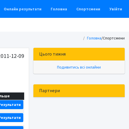
Онлайн результати
Головна
Спортсмени
Увійти
Головна
/
Спортсмени
Цього тижня
011-12-09
Подивитись всі онлайни
Партнери
ільше
Результати
Результати