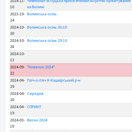
2024-11-
Чемпіонат м.Луцька присв'ячений 60-річчю орієнтування
10
на Волині
2023-10-
Волинська осінь
24
2024-10-
Волинська осінь 30.10
30
2024-10-
Волинська осінь 29.10
28
2024-10-
13
2024-09-
"Новачок-2024"
22
2024-04-
Пліч-о-пліч К-Каширський р-н
29
2024-04-
Середня
20
2024-04-
СПРИНТ
19
2024-03-
Весна 2024
10