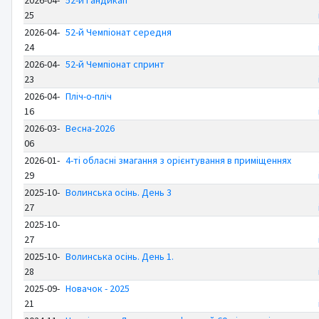
2026-04-
52-й Гандикап
25
2026-04-
52-й Чемпіонат середня
24
2026-04-
52-й Чемпіонат спринт
23
2026-04-
Пліч-о-пліч
16
2026-03-
Весна-2026
06
2026-01-
4-ті обласні змагання з орієнтування в приміщеннях
29
2025-10-
Волинська осінь. День 3
27
2025-10-
27
2025-10-
Волинська осінь. День 1.
28
2025-09-
Новачок - 2025
21