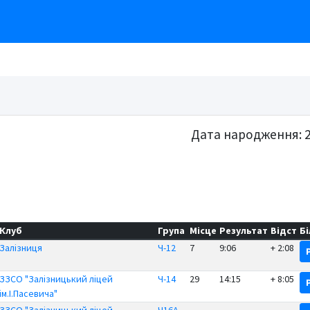
Дата народження: 2
Клуб
Група
Місце
Результат
Відст
Б
Залізниця
Ч-12
7
9:06
+ 2:08
ЗЗСО "Залізницький ліцей
Ч-14
29
14:15
+ 8:05
ім.І.Пасевича"