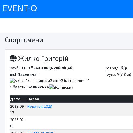
EVENT-O
Спортсмени
Жилко Григорій
Клуб:
ЗЗСО "Залізницький ліцей
Розряд:
б/р
ім.І.Пасевича"
Група: Ч(7-8кл)
Область:
Волинська
Дата
Назва
2023-09-
Новачок 2023
17
2025-02-
01