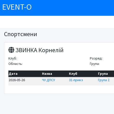
EVENT-O
Спортсмени
ЗВИНКА Корнелій
Клуб:
Розряд:
Область:
Група:
Дата
Назва
Клуб
Група
2026-05-26
ЧУ ДПСУ
31-прикз
Група 2