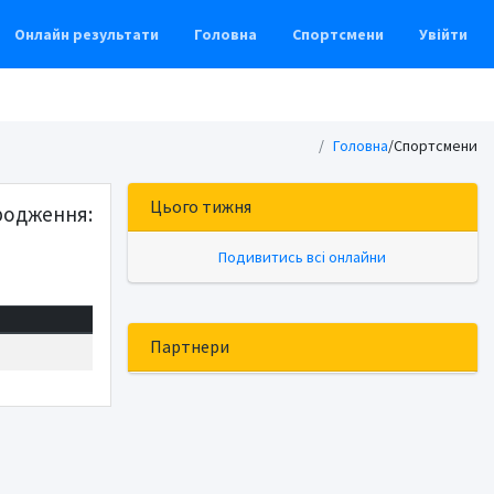
Онлайн результати
Головна
Спортсмени
Увійти
Головна
/
Спортсмени
Цього тижня
родження:
Подивитись всі онлайни
Партнери