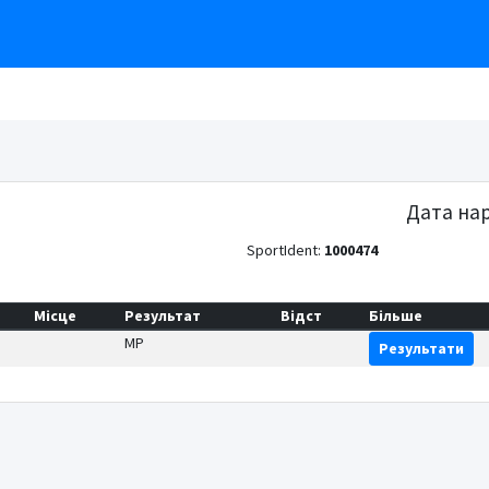
Дата на
SportIdent:
1000474
Місце
Результат
Відст
Більше
MP
Результати