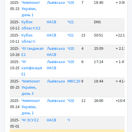
2025-
Чемпіонат
Львівська
Ч20
7
18:40
+ 3:00
05-23
України,
день 1
2025-
Кубок
НАСВ
Ч21
DNS
10-12
області E2
2025-
Кубок
НАСВ
Ч21
15
50:51
+22:12
10-11
області
2025-
ЧУ гандикап
Львівська
Ч20
4
25:09
+ 2:11
10-26
E2
НАСВ
2025-
ЧУ
Львівська
Ч20
6
17:24
+ 1:47
10-25
каліфікація
НАСВ
E1
2025-
Чемпіонат
Львівська
МІКС20
8
18:44
+ 4:14
05-25
України,
день 3
2025-
Чемпіонат
Львівська
Ч20
12
26:00
+10:43
05-24
України,
день 2
2025-
ЧУ ЗСУ E2
НАСВ
Ч
05-01