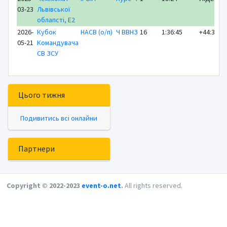
03-23
Львівської
облапсті, E2
2026-
Кубок
НАСВ (о/п)
Ч ВВНЗ
16
1:36:45
+44:35
05-21
Командувача
СВ ЗСУ
Цього тижня
Подивитись всі онлайни
Партнери
Copyright © 2022-2023
event-o.net
.
All rights reserved.