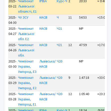
2025-
Чемпіонат
ІРВіА
Курс-Ч
2
20:33
+ 0:40
03-22
Львівської
облапсті, E1
2025-
ЧУ ЗСУ
НАСВ
Ч
11
54:53
+15:02
04-30
2025-
Чемпіонат
НАСВ
Ч21
MP
04-27
Львівської
обл. E2
2025-
Чемпіонат
НАСВ
Ч21
12
47:59
+17:00
04-26
Львівської
обл.
2025-
Чемпіонат
Львівська/
Ч20
MP
03-30
України,
НАСВ
Ужгород, E3
2025-
Чемпіонат
Львівська/
Ч20
9
1:47:18
+33:03
03-29
України,
НАСВ
Ужгород, E2
2025-
Чемпіонат
Львівська/
Ч20
12
1:05:40
+23:29
03-28
України,
НАСВ
Ужгород, E1
2025-
Чемпіонат
ІРВіА
Курс-Ч
1
18:24
ЛІДЕР