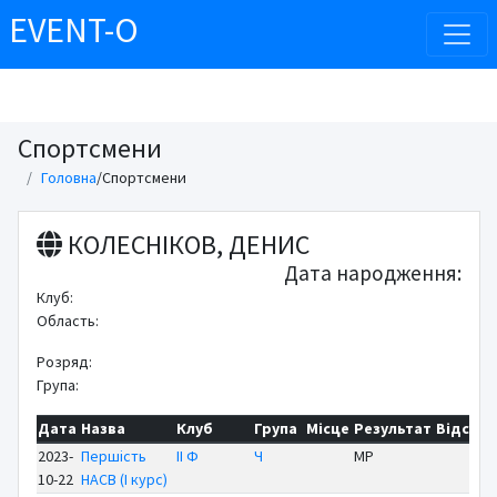
EVENT-O
Спортсмени
Головна
/
Спортсмени
КОЛЕСНІКОВ, ДЕНИС
Дата народження:
Клуб:
Область:
Розряд:
Група:
Дата
Назва
Клуб
Група
Місце
Результат
Відст
Б
2023-
Першість
ІІ Ф
Ч
MP
10-22
НАСВ (І курс)