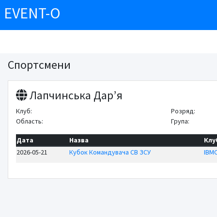
EVENT-O
Спортсмени
Лапчинська Дар’я
Клуб:
Розряд:
Область:
Група:
Дата
Назва
Клу
2026-05-21
Кубок Командувача СВ ЗСУ
ІВМ