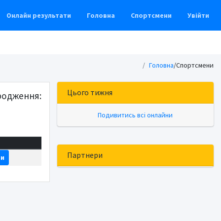
Онлайн результати
Головна
Спортсмени
Увійти
Головна
/
Спортсмени
Цього тижня
родження:
Подивитись всі онлайни
Партнери
ти