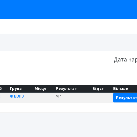
Дата на
б
Група
Місце
Результат
Відст
Більше
С
Ж ВВНЗ
MP
Результа