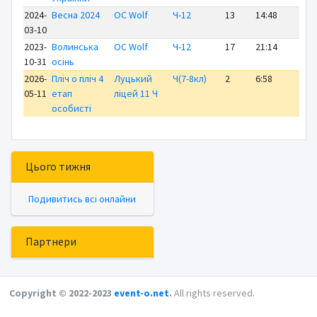
2024-
Весна 2024
OC Wolf
Ч-12
13
14:48
+ 
03-10
2023-
Волинська
OC Wolf
Ч-12
17
21:14
+1
10-31
осінь
2026-
Пліч о пліч 4
Луцький
Ч(7-8кл)
2
6:58
+ 
05-11
етап
ліцей 11 Ч
особисті
Цього тижня
Подивитись всі онлайни
Партнери
Copyright © 2022-2023
event-o.net
.
All rights reserved.