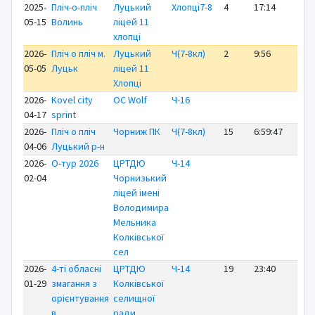
2025-
Пліч-о-пліч
Луцький
Хлопці7-8
4
17:14
+ 
05-15
Волинь
ліцей 11
хлопці
2026-
Пліч о пліч м.
Луцький
Ч(7-8кл)
2
9:56
+ 
05-05
Луцьк
ліцей 11
Хлопці
2026-
Kovel city
OC Wolf
Ч-16
04-17
sprint
2026-
Пліч о пліч
Чорниж ПК
Ч(7-8кл)
15
6:59:47
+6
04-06
Луцький р-н
2026-
О-тур 2026
ЦРТДЮ
Ч-14
02-04
Чорнизький
ліцей імені
Володимира
Мельника
Колківської
сел
2026-
4-ті обласні
ЦРТДЮ
Ч-14
19
23:40
+1
01-29
змагання з
Колківської
орієнтування
селищної
в
ради