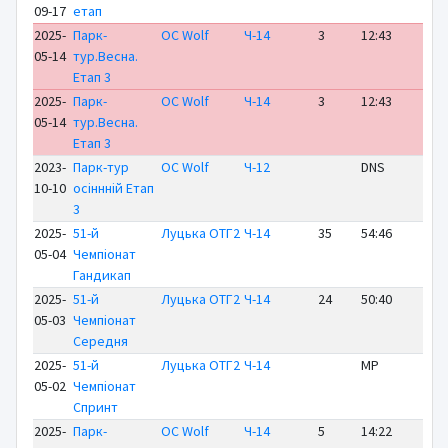
09-17
етап
2025-
Парк-
OC Wolf
Ч-14
3
12:43
+ 
05-14
тур.Весна.
Етап 3
2025-
Парк-
OC Wolf
Ч-14
3
12:43
+ 
05-14
тур.Весна.
Етап 3
2023-
Парк-тур
OC Wolf
Ч-12
DNS
10-10
осіннній Етап
3
2025-
51-й
Луцька ОТГ2
Ч-14
35
54:46
+2
05-04
Чемпіонат
Гандикап
2025-
51-й
Луцька ОТГ2
Ч-14
24
50:40
+2
05-03
Чемпіонат
Середня
2025-
51-й
Луцька ОТГ2
Ч-14
MP
05-02
Чемпіонат
Спринт
2025-
Парк-
OC Wolf
Ч-14
5
14:22
+ 