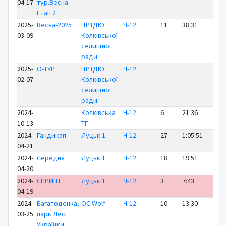
04-17
тур.Весна.
Етап 2
2025-
Весна-2025
ЦРТДЮ
Ч-12
11
38:31
+1
03-09
Колківської
селищної
ради
2025-
О-ТУР
ЦРТДЮ
Ч-12
02-07
Колківської
селищної
ради
2024-
Колківська
Ч-12
6
21:36
+ 
10-13
ТГ
2024-
Гандикап
Луцьк 1
Ч-12
27
1:05:51
+4
04-21
2024-
Середня
Луцьк 1
Ч-12
18
19:51
+ 
04-20
2024-
СПРИНТ
Луцьк 1
Ч-12
3
7:43
+ 
04-19
2024-
Багатоденка,
OC Wolf
Ч-12
10
13:30
+ 
03-25
парк Лесі
Українки