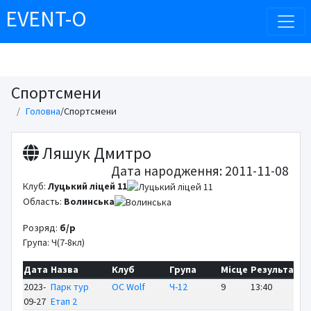
EVENT-O
Спортсмени
Головна
/
Спортсмени
Ляшук Дмитро
Дата народження: 2011-11-08
Клуб:
Луцький ліцей 11
Область:
Волинська
Розряд:
б/р
Група: Ч(7-8кл)
Дата
Назва
Клуб
Група
Місце
Результат
В
2023-
Парк тур
OC Wolf
Ч-12
9
13:40
+ 
09-27
Етап 2