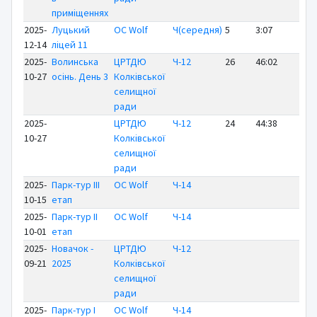
приміщеннях
2025-
Луцький
OC Wolf
Ч(середня)
5
3:07
+ 
12-14
ліцей 11
2025-
Волинська
ЦРТДЮ
Ч-12
26
46:02
+2
10-27
осінь. День 3
Колківської
селищної
ради
2025-
ЦРТДЮ
Ч-12
24
44:38
+2
10-27
Колківської
селищної
ради
2025-
Парк-тур ІІІ
OC Wolf
Ч-14
10-15
етап
2025-
Парк-тур ІІ
OC Wolf
Ч-14
10-01
етап
2025-
Новачок -
ЦРТДЮ
Ч-12
09-21
2025
Колківської
селищної
ради
2025-
Парк-тур І
OC Wolf
Ч-14