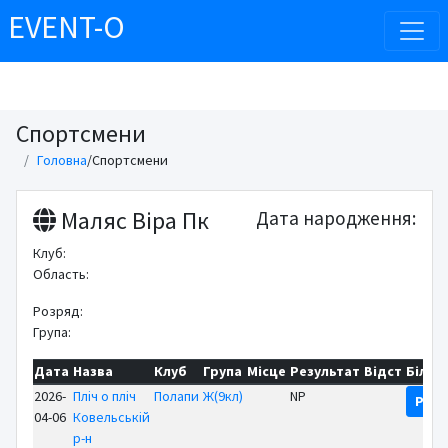
EVENT-O
Спортсмени
Головна
/
Спортсмени
Маляс Віра Пк
Дата народження:
Клуб:
Область:
Розряд:
Група:
Дата
Назва
Клуб
Група
Місце
Результат
Відст
Більш
2026-
Пліч о пліч
Полапи
Ж(9кл)
NP
Резу
04-06
Ковельській
р-н