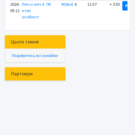
2026-
Пліч о пліч 4
ПК
Ж(9кл)
4
11:57
+ 3:55
Резу
05-11
етап
особисті
Цього тижня
Подивитись всі онлайни
Партнери