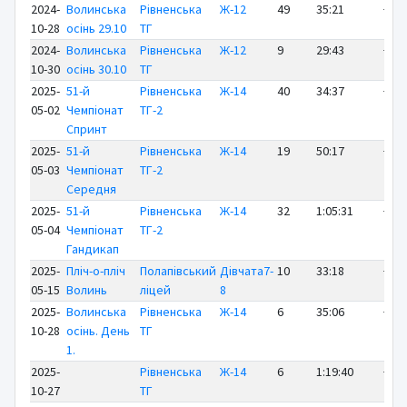
2024-
Волинська
Рівненська
Ж-12
49
35:21
+22:
10-28
осінь 29.10
ТГ
2024-
Волинська
Рівненська
Ж-12
9
29:43
+13:
10-30
осінь 30.10
ТГ
2025-
51-й
Рівненська
Ж-14
40
34:37
+27:
05-02
Чемпіонат
ТГ-2
Спринт
2025-
51-й
Рівненська
Ж-14
19
50:17
+27:
05-03
Чемпіонат
ТГ-2
Середня
2025-
51-й
Рівненська
Ж-14
32
1:05:31
+38:
05-04
Чемпіонат
ТГ-2
Гандикап
2025-
Пліч-о-пліч
Полапівський
Дівчата7-
10
33:18
+20:
05-15
Волинь
ліцей
8
2025-
Волинська
Рівненська
Ж-14
6
35:06
+14:
10-28
осінь. День
ТГ
1.
2025-
Рівненська
Ж-14
6
1:19:40
+24:
10-27
ТГ