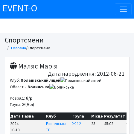
EVENT-O
Спортсмени
Головна
/
Спортсмени
Маляс Марія
Дата народження: 2012-06-21
Клуб:
Полапівський ліцей
Область:
Волинська
Розряд:
б/р
Група: Ж(9кл)
Дата
Назва
Клуб
Група
Місце
Результат
Від
2024-
Рівненська
Ж-12
23
45:02
+20:
10-13
ТГ