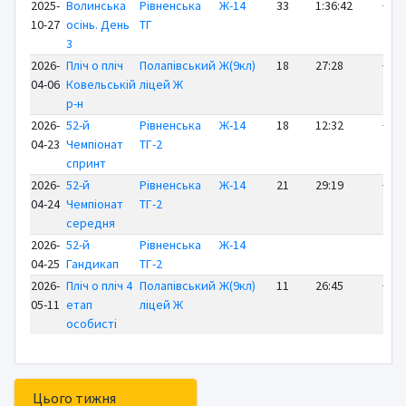
2025-
Волинська
Рівненська
Ж-14
33
1:36:42
+1:1
10-27
осінь. День
ТГ
3
2026-
Пліч о пліч
Полапівський
Ж(9кл)
18
27:28
+11:
04-06
Ковельській
ліцей Ж
р-н
2026-
52-й
Рівненська
Ж-14
18
12:32
+ 6:
04-23
Чемпіонат
ТГ-2
спринт
2026-
52-й
Рівненська
Ж-14
21
29:19
+12:
04-24
Чемпіонат
ТГ-2
середня
2026-
52-й
Рівненська
Ж-14
04-25
Гандикап
ТГ-2
2026-
Пліч о пліч 4
Полапівський
Ж(9кл)
11
26:45
+18:
05-11
етап
ліцей Ж
особисті
Цього тижня