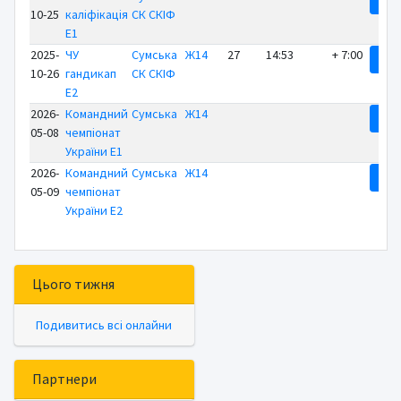
10-25
каліфікація
СК СКІФ
E1
2025-
ЧУ
Сумська
Ж14
27
14:53
+ 7:00
Рез
10-26
гандикап
СК СКІФ
E2
2026-
Командний
Сумська
Ж14
Рез
05-08
чемпіонат
України E1
2026-
Командний
Сумська
Ж14
Рез
05-09
чемпіонат
України E2
Цього тижня
Подивитись всі онлайни
Партнери