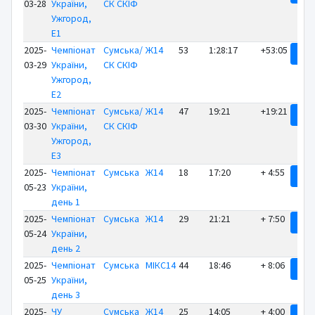
03-28
України,
СК СКІФ
Ужгород,
E1
2025-
Чемпіонат
Сумська/
Ж14
53
1:28:17
+53:05
Рез
03-29
України,
СК СКІФ
Ужгород,
E2
2025-
Чемпіонат
Сумська/
Ж14
47
19:21
+19:21
Рез
03-30
України,
СК СКІФ
Ужгород,
E3
2025-
Чемпіонат
Сумська
Ж14
18
17:20
+ 4:55
Рез
05-23
України,
день 1
2025-
Чемпіонат
Сумська
Ж14
29
21:21
+ 7:50
Рез
05-24
України,
день 2
2025-
Чемпіонат
Сумська
МІКС14
44
18:46
+ 8:06
Рез
05-25
України,
день 3
2025-
ЧУ
Сумська
Ж14
25
14:05
+ 4:00
Рез