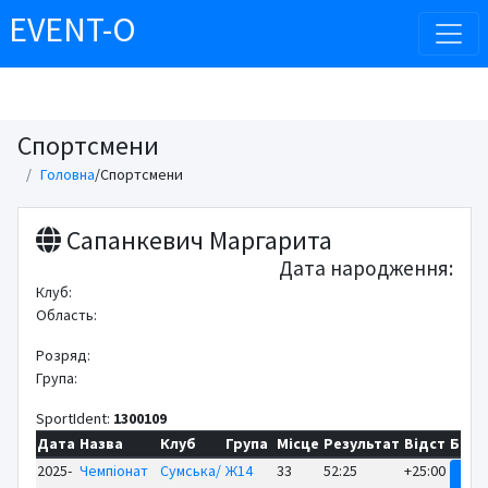
EVENT-O
Спортсмени
Головна
/
Спортсмени
Сапанкевич Маргарита
Дата народження:
Клуб:
Область:
Розряд:
Група:
SportIdent:
1300109
Дата
Назва
Клуб
Група
Місце
Результат
Відст
Біль
2025-
Чемпіонат
Сумська/
Ж14
33
52:25
+25:00
Рез