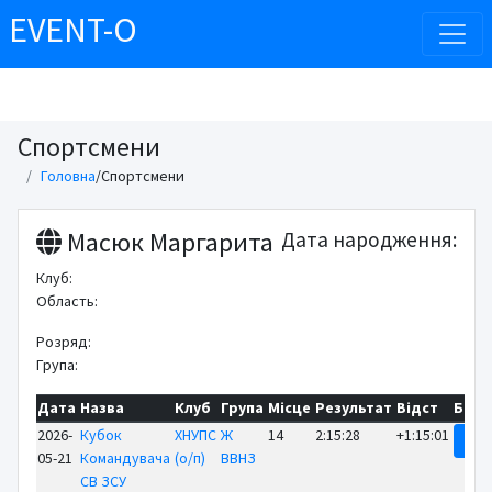
EVENT-O
Спортсмени
Головна
/
Спортсмени
Масюк Маргарита
Дата народження:
Клуб:
Область:
Розряд:
Група:
Дата
Назва
Клуб
Група
Місце
Результат
Відст
Біль
2026-
Кубок
ХНУПС
Ж
14
2:15:28
+1:15:01
Рез
05-21
Командувача
(о/п)
ВВНЗ
СВ ЗСУ