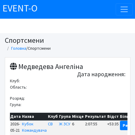
EVENT-O
Спортсмени
Головна
/
Спортсмени
Медведева Ангеліна
Дата народження:
Клуб:
Область:
Розряд:
Група:
Дата
Назва
Клуб
Група
Місце
Результат
Відст
Більше
2026-
Кубок
СВ
Ж ЗСУ
6
2:07:55
+53:35
Резул
05-21
Командувача