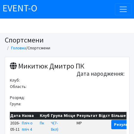
EVENT-O
Спортсмени
Головна
/
Спортсмени
Микитюк Дмитро ПК
Дата народження:
Клуб:
Область:
Розряд:
Група:
Дата
Назва
Клуб
Група
Місце
Результат
Відст
Більше
2026-
Пліч о
Пк
Ч(7-
MP
Результа
05-11
пліч 4
8кл)