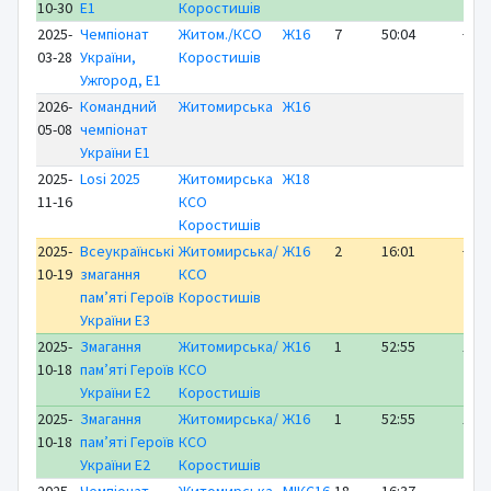
10-30
E1
Коростишів
2025-
Чемпіонат
Житом./КСО
Ж16
7
50:04
+12:
03-28
України,
Коростишів
Ужгород, E1
2026-
Командний
Житомирська
Ж16
05-08
чемпіонат
України E1
2025-
Losi 2025
Житомирська
Ж18
11-16
КСО
Коростишів
2025-
Всеукраїнські
Житомирська/
Ж16
2
16:01
+ 0:
10-19
змагання
КСО
пам’яті Героїв
Коростишів
України E3
2025-
Змагання
Житомирська/
Ж16
1
52:55
ЛІД
10-18
пам’яті Героїв
КСО
України E2
Коростишів
2025-
Змагання
Житомирська/
Ж16
1
52:55
ЛІД
10-18
пам’яті Героїв
КСО
України E2
Коростишів