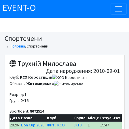
EVENT-O
Спортсмени
Головна
/
Спортсмени
Трухній Милослава
Дата народження: 2010-09-01
Клуб:
КСО Коростишів
Область:
Житомирська
Розряд:
I
Група: Ж16
SportIdent:
8072514
Дата
Назва
Клуб
Група
Місце
Результат
Від
2020-
Lion Cup 2020
Жит., КСО
Ж10
1
19:47
ЛІД