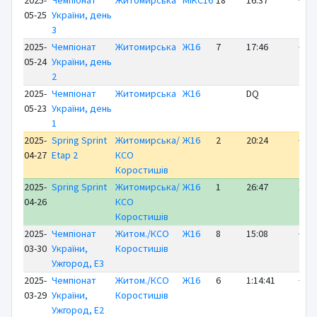
2025-
Чемпіонат
Житомирська
МІКС16
18
16:37
+16:
05-25
України, день
3
2025-
Чемпіонат
Житомирська
Ж16
7
17:46
+ 2:
05-24
України, день
2
2025-
Чемпіонат
Житомирська
Ж16
DQ
05-23
України, день
1
2025-
Spring Sprint
Житомирська/
Ж16
2
20:24
+ 0:
04-27
Etap 2
КСО
Коростишів
2025-
Spring Sprint
Житомирська/
Ж16
1
26:47
ЛІД
04-26
КСО
Коростишів
2025-
Чемпіонат
Житом./КСО
Ж16
8
15:08
+ 1:
03-30
України,
Коростишів
Ужгород, E3
2025-
Чемпіонат
Житом./КСО
Ж16
6
1:14:41
+13:
03-29
України,
Коростишів
Ужгород, E2