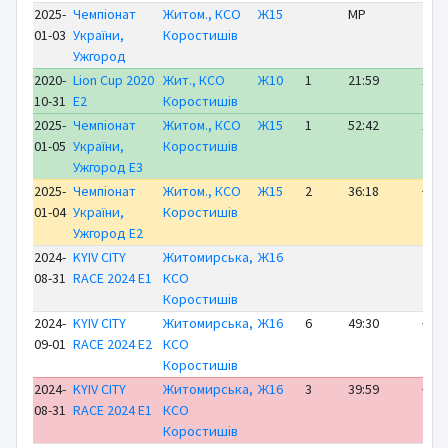
2025-
Чемпіонат
Житом., КСО
Ж15
MP
01-03
України,
Коростишів
Ужгород
2020-
Lion Cup 2020
Жит., КСО
Ж10
1
21:59
ЛІД
10-31
E2
Коростишів
2025-
Чемпіонат
Житом., КСО
Ж15
1
52:42
ЛІД
01-05
України,
Коростишів
Ужгород E3
2025-
Чемпіонат
Житом., КСО
Ж15
2
36:18
+ 3:
01-04
України,
Коростишів
Ужгород E2
2024-
KYIV CITY
Житомирська,
Ж16
08-31
RACE 2024 E1
КСО
Коростишів
2024-
KYIV CITY
Житомирська,
Ж16
6
49:30
+ 8:
09-01
RACE 2024 E2
КСО
Коростишів
2024-
KYIV CITY
Житомирська,
Ж16
3
39:59
+ 1:
08-31
RACE 2024 E1
КСО
Коростишів