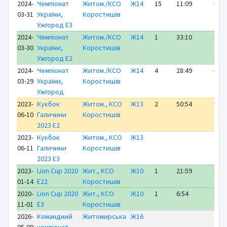
2024-
Чемпіонат
Житом./КСО
Ж14
15
11:09
+ 1:
03-31
України,
Коростишів
Ужгород E3
2024-
Чемпіонат
Житом./КСО
Ж14
1
33:10
ЛІД
03-30
України,
Коростишів
Ужгород E2
2024-
Чемпіонат
Житом./КСО
Ж14
4
28:49
+ 2:
03-29
України,
Коростишів
Ужгород
2023-
Кукбок
Житом., КСО
Ж13
2
50:54
+ 2:
06-10
Галичини
Коростишів
2023 E2
2023-
Кукбок
Житом., КСО
Ж13
06-11
Галичини
Коростишів
2023 E3
2023-
Lion Cup 2020
Жит., КСО
Ж10
1
21:59
ЛІД
01-14
E22
Коростишів
2020-
Lion Cup 2020
Жит., КСО
Ж10
1
6:54
ЛІД
11-01
E3
Коростишів
2026-
Командний
Житомирська
Ж16