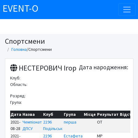
EVENT-O
Спортсмени
Головна
/
Спортсмени
НЕСТЕРОВИЧ Ігор
Дата народження:
Клуб:
Область:
Розряд:
Група:
Дата
Назва
Клуб
Група
Місце
Результат
Відст
Бі
2021-
Чемпіонат
2196
перша
OT
Р
08-28
ДПСУ
Подільськ
2021-
2196
Естафета
MP
Р