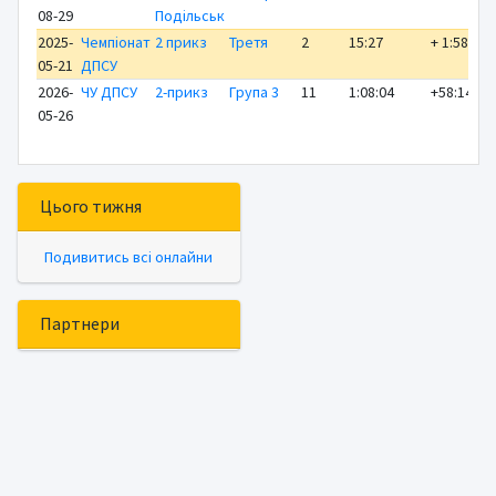
08-29
Подільськ
2025-
Чемпіонат
2 прикз
Третя
2
15:27
+ 1:58
Р
05-21
ДПСУ
2026-
ЧУ ДПСУ
2-прикз
Група 3
11
1:08:04
+58:14
Р
05-26
Цього тижня
Подивитись всі онлайни
Партнери