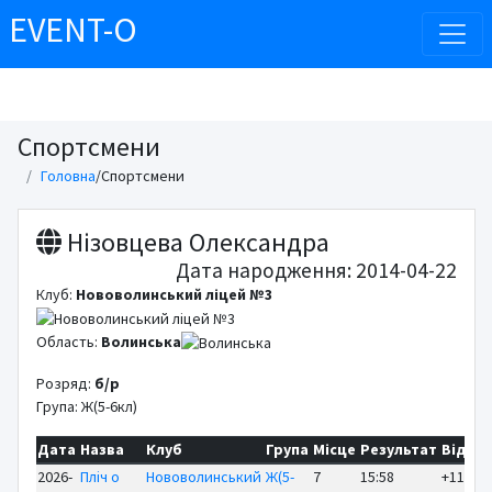
EVENT-O
Спортсмени
Головна
/
Спортсмени
Нізовцева Олександра
Дата народження: 2014-04-22
Клуб:
Нововолинський ліцей №3
Область:
Волинська
Розряд:
б/р
Група: Ж(5-6кл)
Дата
Назва
Клуб
Група
Місце
Результат
Відст
2026-
Пліч о
Нововолинський
Ж(5-
7
15:58
+11:03