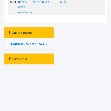
05-11
пліч 4
ліцей №3 Ж
6кл)
етап
особисті
Цього тижня
Подивитись всі онлайни
Партнери