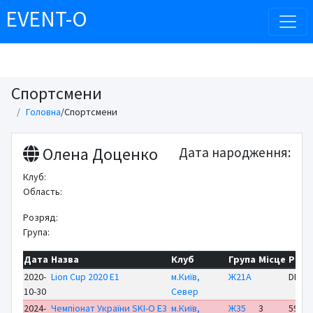
EVENT-O
Спортсмени
Головна
/
Спортсмени
Олена Доценко
Дата народження:
Клуб:
Область:
Розряд:
Група:
Дата
Назва
Клуб
Група
Місце
Резу
2020-
Lion Cup 2020 E1
м.Київ,
Ж21А
DNS
10-30
Север
2024-
Чемпіонат України SKI-O E3
м.Київ,
Ж35
3
59:49