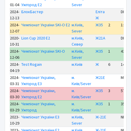
01-04
Ужгород E2
Sever
2024-
БлокБастер
Еліта
DNS
12-13
Ж
2024-
Чемпіонат України SKI-O E2
м.Київ,
Ж35
2
1:35:
12-07
Sever
2020-
Lion Cup 2020 E2
м.Київ,
Ж21А
DNS
10-31
Север
2024-
Чемпіонат України SKI-O
м.Київ,
Ж35
1
41:28
12-06
Sever
2024-
Test Rogain
м.Київ
Ж
6
14:35
04-19
2024-
Чемпіонат України,
м.
Ж21Е
MP
03-31
Ужгород E3
Київ/Sever
2024-
Чемпіонат України,
м.
Ж35
3
57:50
03-30
Ужгород E2
Київ/Sever
2024-
Чемпіонат України,
м.
Ж35
1
35:31
03-29
Ужгород
Київ/Sever
2023-
Чемпіонат України E3
м.Київ,
Ж-21Е
NP
10-29
Sever
2023-
Чемпіонат України E2
м.Київ,
Ж-21Е
NP