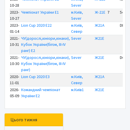
10-28
Sever
2023-
Чемпіонат України E1
м.Київ,
Ж-21Е
7
54:06
10-27
Sever
2023-
Lion Cup 2020 E22
м.Київ,
Ж21А
DNS
01-14
Север
2021-
ЧУ(дорослі,юніори,юнаки),
Sever
Ж21Е
10-31
Кубок України(бігом, ІІІ-IV
ранг) E2
2021-
ЧУ(дорослі,юніори,юнаки),
Sever
Ж21Е
DQ
10-30
Кубок України(бігом, ІІІ-IV
ранг)
2020-
Lion Cup 2020 E3
м.Київ,
Ж21А
11-01
Север
2026-
Командний чемпіонат
м.Київ1
Ж21Е
05-09
України E2
Цього тижня