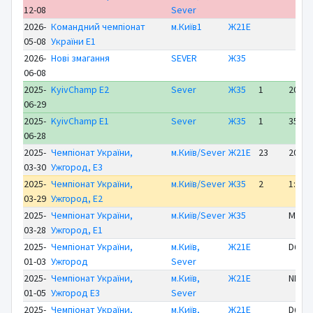
12-08
Sever
2026-
Командний чемпіонат
м.Київ1
Ж21Е
05-08
України E1
2026-
Нові змагання
SEVER
Ж35
06-08
2025-
KyivChamp E2
Sever
Ж35
1
20:02
06-29
2025-
KyivChamp E1
Sever
Ж35
1
35:51
06-28
2025-
Чемпіонат України,
м.Київ/Sever
Ж21Е
23
20:36
03-30
Ужгород, E3
2025-
Чемпіонат України,
м.Київ/Sever
Ж35
2
1:24:
03-29
Ужгород, E2
2025-
Чемпіонат України,
м.Київ/Sever
Ж35
MP
03-28
Ужгород, E1
2025-
Чемпіонат України,
м.Київ,
Ж21Е
DQ
01-03
Ужгород
Sever
2025-
Чемпіонат України,
м.Київ,
Ж21Е
NP
01-05
Ужгород E3
Sever
2025-
Чемпіонат України,
м.Київ,
Ж21Е
DQ