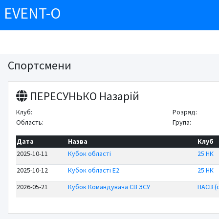
EVENT-O
Спортсмени
ПЕРЕСУНЬКО Назарій
Клуб:
Розряд:
Область:
Група:
Дата
Назва
Клуб
2025-10-11
Кубок області
25 НК
2025-10-12
Кубок області E2
25 НК
2026-05-21
Кубок Командувача СВ ЗСУ
НАСВ (