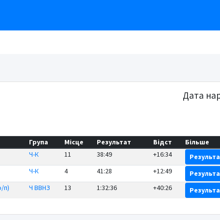
Дата на
Група
Місце
Результат
Відст
Більше
Ч-К
11
38:49
+16:34
Результ
Ч-К
4
41:28
+12:49
Результ
о/п)
Ч ВВНЗ
13
1:32:36
+40:26
Результ