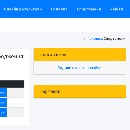
Онлайн результати
Головна
Спортсмени
Увійти
Головна
/
Спортсмени
Цього тижня
родження:
Подивитись всі онлайни
Партнери
ати
ати
ати