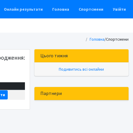
Онлайн результати
Головна
Спортсмени
Увійти
Головна
/
Спортсмени
Цього тижня
родження:
Подивитись всі онлайни
Партнери
ати