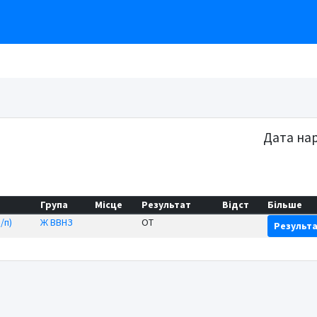
Дата на
Група
Місце
Результат
Відст
Більше
/п)
Ж ВВНЗ
OT
Результ