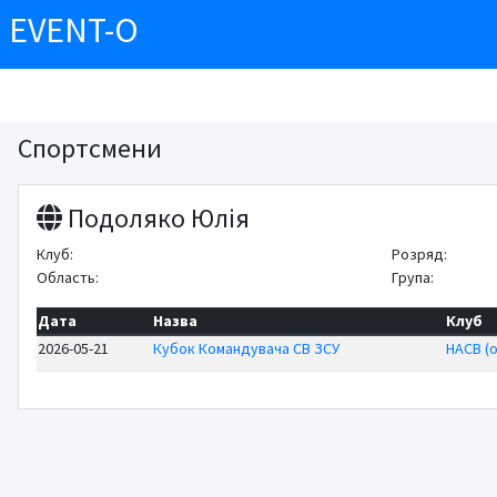
EVENT-O
Спортсмени
Подоляко Юлія
Клуб:
Розряд:
Область:
Група:
Дата
Назва
Клуб
2026-05-21
Кубок Командувача СВ ЗСУ
НАСВ (о