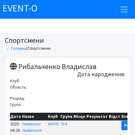
EVENT-O
Спортсмени
Головна
/
Спортсмени
Рибальченко Владислав
Дата народження:
Клуб:
Область:
Розряд:
Група:
Дата
Назва
Клуб
Група
Місце
Результат
Відст
Більш
2025-
Чемпіонат
ХНУПС
Ч14
Резу
04-26
Львівської