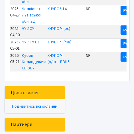
обл.
2025-
Чемпіонат
ХНУПС
Ч14
NP
Резу
04-27
Львівської
обл. E2
2025-
ЧУ ЗСУ
ХНУПС
Ч (ос)
Резу
04-30
2025-
ЧУ ЗСУ E2
ХНУПС
Ч (п/к)
Резу
05-01
2026-
Кубок
ХНУПС
Ч
NP
Резу
05-21
Командувача
(о/п)
ВВНЗ
СВ ЗСУ
Цього тижня
Подивитись всі онлайни
Партнери