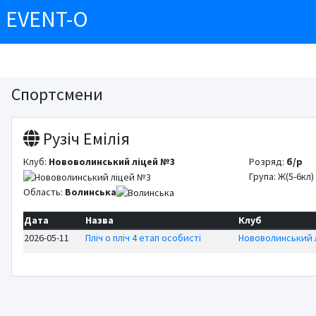
EVENT-O
Спортсмени
Рузіч Емілія
Клуб:
Нововолинський ліцей №3
Розряд:
б/р
Група: Ж(5-6кл)
Область:
Волинська
Дата
Назва
Клуб
2026-05-11
Пліч о пліч 4 етап особисті
Нововолинський 