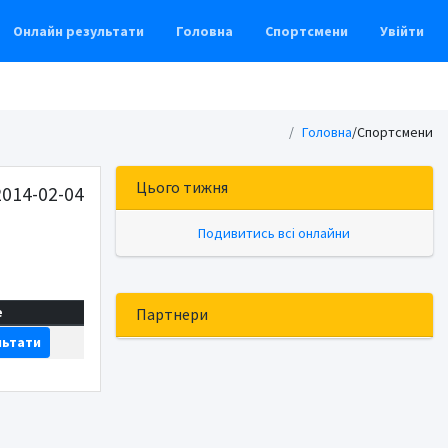
Онлайн результати
Головна
Спортсмени
Увійти
Головна
/
Спортсмени
Цього тижня
014-02-04
Подивитись всі онлайни
е
Партнери
льтати