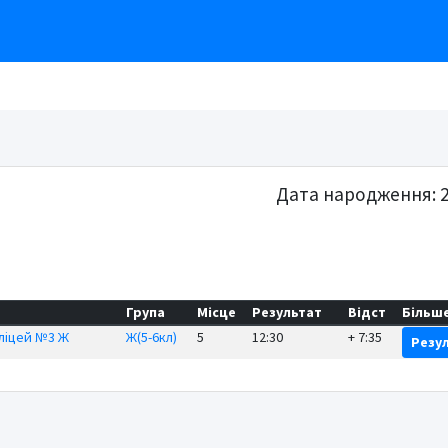
Дата народження: 2
Група
Місце
Результат
Відст
Більш
ліцей №3 Ж
Ж(5-6кл)
5
12:30
+ 7:35
Резу