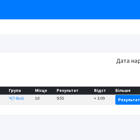
Дата на
б
Група
Місце
Результат
Відст
Більше
Ч(7-8кл)
10
9:55
+ 3:09
Результа