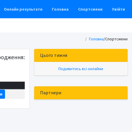
Онлайн результати
Головна
Спортсмени
Увійти
Головна
/
Спортсмени
Цього тижня
родження:
Подивитись всі онлайни
Партнери
ти