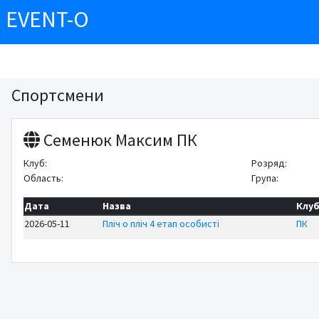
EVENT-O
Спортсмени
Семенюк Максим ПК
Клуб:
Розряд:
Область:
Група:
Дата
Назва
Клу
2026-05-11
Пліч о пліч 4 етап особисті
ПК