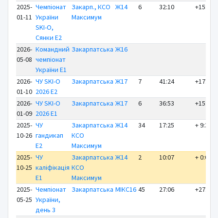
2025-
Чемпіонат
Закарп., КСО
Ж14
6
32:10
+15:52
01-11
України
Максимум
SKI-O,
Сянки E2
2026-
Командний
Закарпатська
Ж16
05-08
чемпіонат
України E1
2026-
ЧУ SKI-O
Закарпатська
Ж17
7
41:24
+17:47
01-10
2026 E2
2026-
ЧУ SKI-O
Закарпатська
Ж17
6
36:53
+15:12
01-09
2026 E1
2025-
ЧУ
Закарпатська
Ж14
34
17:25
+ 9:32
10-26
гандикап
КСО
E2
Максимум
2025-
ЧУ
Закарпатська
Ж14
2
10:07
+ 0:02
10-25
каліфікація
КСО
E1
Максимум
2025-
Чемпіонат
Закарпатська
МІКС16
45
27:06
+27:06
05-25
України,
день 3