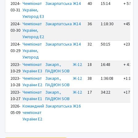
2024-
Чемпіонат
Закарпатська
Ж14
40
15:14
+ 5:54
03-31
України,
Ужгород E3
2024-
Чемпіонат
Закарпатська
Ж14
36
1:18:30
+45:20
03-30
України,
Ужгород E2
2024-
Чемпіонат
Закарпатська
Ж14
32
50:15
+23:51
03-29
України,
Ужгород
2023-
Чемпіонат
Закарп.,
Ж-12
18
16:48
+ 4:25
10-29
України E3
ПАДІЮН SOB
2023-
Чемпіонат
Закарп.,
Ж-12
38
1:36:08
+1:12:5
10-28
України E2
ПАДІЮН SOB
2023-
Чемпіонат
Закарп.,
Ж-12
17
34:22
+17:20
10-27
України E1
ПАДІЮН SOB
2026-
Командний
Закарпатська
Ж16
05-09
чемпіонат
України E2