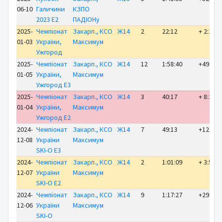
06-10
Галичини
КЗПО
2023 E2
ПАДІОНу
2025-
Чемпіонат
Закарп., КСО
Ж14
2
22:12
+ 2:16
01-03
України,
Максимум
Ужгород
2025-
Чемпіонат
Закарп., КСО
Ж14
12
1:58:40
+49:50
01-05
України,
Максимум
Ужгород E3
2025-
Чемпіонат
Закарп., КСО
Ж14
3
40:17
+ 8:28
01-04
України,
Максимум
Ужгород E2
2024-
Чемпіонат
Закарп., КСО
Ж14
7
49:13
+12:11
12-08
України
Максимум
SKI-O E3
2024-
Чемпіонат
Закарп., КСО
Ж14
2
1:01:09
+ 3:53
12-07
України
Максимум
SKI-O E2
2024-
Чемпіонат
Закарп., КСО
Ж14
9
1:17:27
+29:38
12-06
України
Максимум
SKI-O