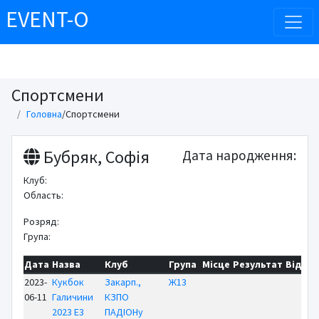
EVENT-O
Спортсмени
Головна
/
Спортсмени
Бубряк, Софія
Дата народження:
Клуб:
Область:
Розряд:
Група:
Дата
Назва
Клуб
Група
Місце
Результат
Відст
2023-
Кукбок
Закарп.,
Ж13
06-11
Галичини
КЗПО
2023 E3
ПАДІОНу