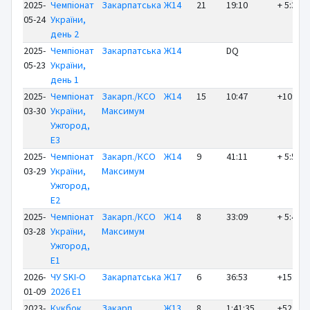
2025-
Чемпіонат
Закарпатська
Ж14
21
19:10
+ 5:39
05-24
України,
день 2
2025-
Чемпіонат
Закарпатська
Ж14
DQ
05-23
України,
день 1
2025-
Чемпіонат
Закарп./КСО
Ж14
15
10:47
+10:47
03-30
України,
Максимум
Ужгород,
E3
2025-
Чемпіонат
Закарп./КСО
Ж14
9
41:11
+ 5:59
03-29
України,
Максимум
Ужгород,
E2
2025-
Чемпіонат
Закарп./КСО
Ж14
8
33:09
+ 5:44
03-28
України,
Максимум
Ужгород,
E1
2026-
ЧУ SKI-O
Закарпатська
Ж17
6
36:53
+15:12
01-09
2026 E1
2023-
Кукбок
Закарп.,
Ж13
8
1:41:35
+52:44