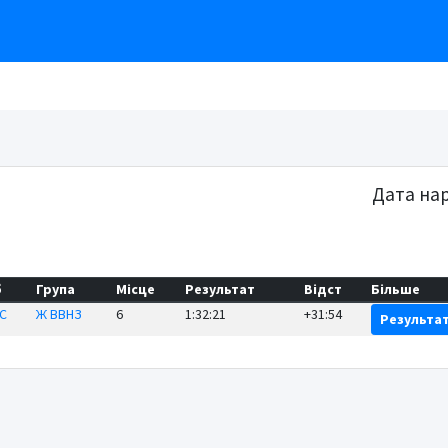
Дата на
б
Група
Місце
Результат
Відст
Більше
С
Ж ВВНЗ
6
1:32:21
+31:54
Результа