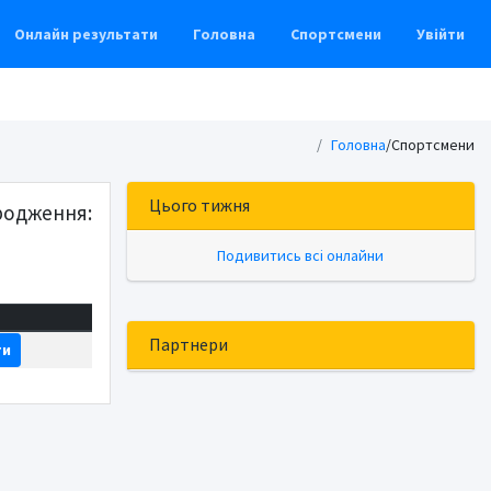
Онлайн результати
Головна
Спортсмени
Увійти
Головна
/
Спортсмени
Цього тижня
родження:
Подивитись всі онлайни
Партнери
ти