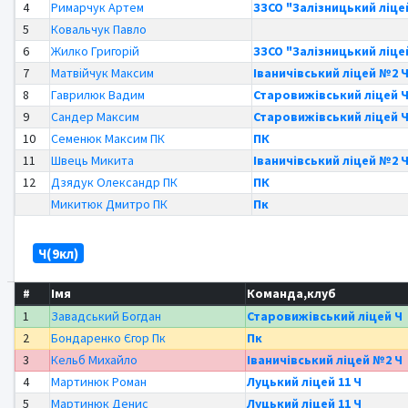
4
Римарчук Артем
ЗЗСО "Залізницький ліцей
5
Ковальчук Павло
6
Жилко Григорій
ЗЗСО "Залізницький ліцей
7
Матвійчук Максим
Іваничівський ліцей №2 
8
Гаврилюк Вадим
Старовижівський ліцей 
9
Сандер Максим
Старовижівський ліцей 
10
Семенюк Максим ПК
ПК
11
Швець Микита
Іваничівський ліцей №2 
12
Дзядук Олександр ПК
ПК
Микитюк Дмитро ПК
Пк
Ч(9кл)
#
Імя
Команда,клуб
1
Завадський Богдан
Старовижівський ліцей Ч
2
Бондаренко Єгор Пк
Пк
3
Кельб Михайло
Іваничівський ліцей №2 Ч
4
Мартинюк Роман
Луцький ліцей 11 Ч
5
Мартинюк Денис
Луцький ліцей 11 Ч