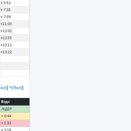
+ 5:52
+ 7:35
+ 7:39
+11:03
+12:02
+12:55
+13:12
+13:22
8кл)
|
Ч(9кл)
|
Відс
ЛІДЕР
+ 0:44
+ 1:32
+ 2:18