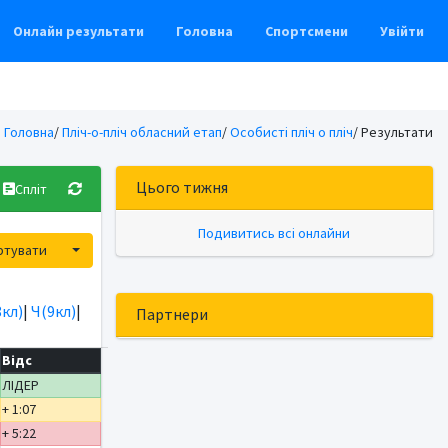
Онлайн результати
Головна
Спортсмени
Увійти
Головна
/
Пліч-о-пліч обласний етап
/
Особисті пліч о пліч
/ Результати
Цього тижня
Спліт
Подивитись всі онлайни
Toggle Dropdown
ртувати
8кл)
|
Ч(9кл)
|
Партнери
Відс
ЛІДЕР
+ 1:07
+ 5:22