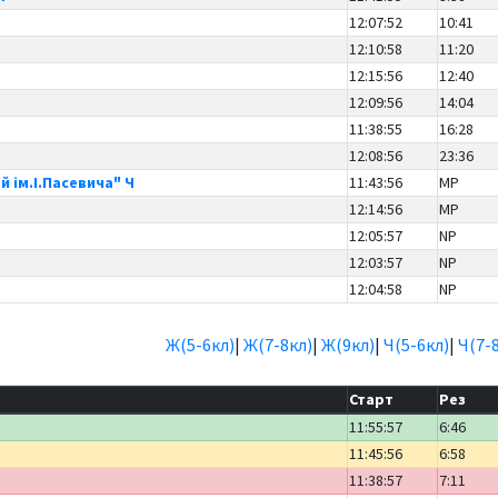
12:07:52
10:41
12:10:58
11:20
12:15:56
12:40
12:09:56
14:04
11:38:55
16:28
12:08:56
23:36
й ім.І.Пасевича" Ч
11:43:56
MP
12:14:56
MP
12:05:57
NP
12:03:57
NP
12:04:58
NP
Ж(5-6кл)
|
Ж(7-8кл)
|
Ж(9кл)
|
Ч(5-6кл)
|
Ч(7-
Старт
Рез
11:55:57
6:46
11:45:56
6:58
11:38:57
7:11