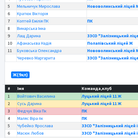
5
Мельничук Мирослава
Нововолинський ліцей 
6
Кратюк Вікторія
7
Коптей Емілія ПК
ПК
8
Винарська Інна
9
Лащ Дарина
ЗЗСО "Залізницький ліце
10
Афанасьєва Надія
Полапівський ліцей Ж
11
Буковська Олександра
Нововолинський ліцей 
Черевко Маргарита
ЗЗСО "Залізницький ліце
Ж(9кл)
#
Імя
Команда,клуб
1
Войтович Василина
Луцький ліцей 11 Ж
2
Сусь Дарина
Луцький ліцей 11 Ж
3
Федчук Віка Пк
ПК
4
Маляс Віра пк
ПК
5
Чубейко Ярослава
ЗЗСО "Залізницький ліцей 
6
Масюк Любов
ЗЗСО "Залізницький ліцей 