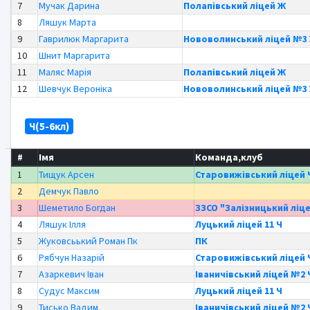
7
Мучак Дарина
Полапівський ліцей Ж
8
Ляшук Марта
9
Гаврилюк Маргарита
Нововолинський ліцей №3
10
Шнит Маргарита
11
Маляс Марія
Полапівський ліцей Ж
12
Шевчук Вероніка
Нововолинський ліцей №3
Ч(5-6кл)
#
Імя
Команда,клуб
1
Тищук Арсен
Старовижівський ліцей 
2
Демчук Павло
3
Шеметило Богдан
ЗЗСО "Залізницький ліце
4
Ляшук Ілля
Луцький ліцей 11 Ч
5
Жуковсьький Роман Пк
ПК
6
Рябчун Назарій
Старовижівський ліцей 
7
Азаркевич Іван
Іваничівський ліцей №2 
8
Судус Максим
Луцький ліцей 11 Ч
9
Тисько Вадим
Іваничівський ліцей №2 