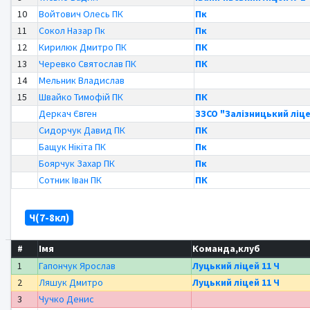
10
Войтович Олесь ПК
Пк
11
Сокол Назар Пк
Пк
12
Кирилюк Дмитро ПК
ПК
13
Черевко Святослав ПК
ПК
14
Мельник Владислав
15
Швайко Тимофій ПК
ПК
Деркач Євген
ЗЗСО "Залізницький ліце
Сидорчук Давид ПК
ПК
Бащук Нікіта ПК
Пк
Боярчук Захар ПК
Пк
Сотник Іван ПК
ПК
Ч(7-8кл)
#
Імя
Команда,клуб
1
Гапончук Ярослав
Луцький ліцей 11 Ч
2
Ляшук Дмитро
Луцький ліцей 11 Ч
3
Чучко Денис