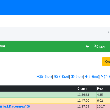
ліч
Старт
Со
Ж(5-6кл)
|
Ж(7-8кл)
|
Ж(9кл)
|
Ч(5-6кл)
|
Ч(7-
Старт
Рез
11:56:55
4:55
11:47:00
6:02
й ім.І.Пасевича" Ж
11:37:59
10:17