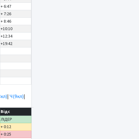
+ 6:47
+ 7:26
+ 8:46
+10:10
+12:34
+19:42
8кл)
|
Ч(9кл)
|
Відс
ЛІДЕР
+ 0:12
+ 0:25