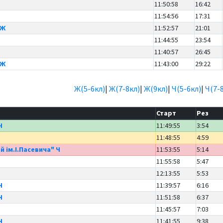
11:50:58
16:42
11:54:56
17:31
 Ж
11:52:57
21:01
11:44:55
23:54
11:40:57
26:45
 Ж
11:43:00
29:22
Ж(5-6кл)
|
Ж(7-8кл)
|
Ж(9кл)
|
Ч(5-6кл)
|
Ч(7-
Старт
Рез
Ч
11:49:55
3:54
11:48:55
4:59
й ім.І.Пасевича" Ч
11:53:55
5:14
11:55:58
5:47
12:13:55
5:53
Ч
11:39:57
6:16
Ч
11:51:58
6:37
11:45:57
7:03
Ч
11:41:55
9:38