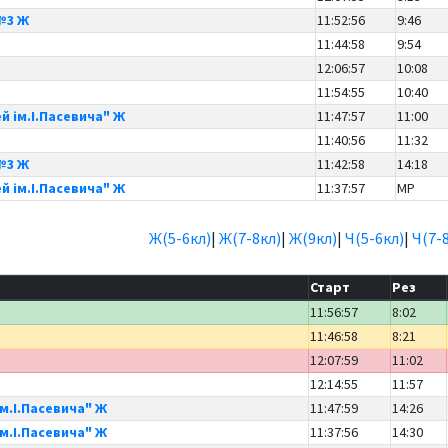
№3 Ж
11:52:56
9:46
11:44:58
9:54
12:06:57
10:08
11:54:55
10:40
й ім.І.Пасевича" Ж
11:47:57
11:00
11:40:56
11:32
№3 Ж
11:42:58
14:18
й ім.І.Пасевича" Ж
11:37:57
MP
Ж(5-6кл)
|
Ж(7-8кл)
|
Ж(9кл)
|
Ч(5-6кл)
|
Ч(7-
Старт
Рез
11:56:57
8:02
11:46:58
8:21
12:07:59
11:02
12:14:55
11:57
ім.І.Пасевича" Ж
11:47:59
14:26
ім.І.Пасевича" Ж
11:37:56
14:30