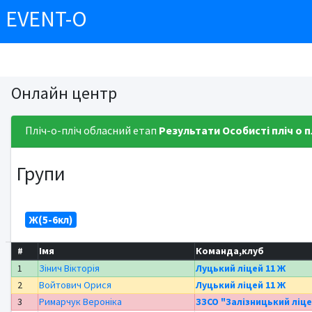
EVENT-O
Онлайн центр
Пліч-о-пліч обласний етап
Результати
Особисті пліч о п
Групи
Ж(5-6кл)
#
Імя
Команда,клуб
1
Зінич Вікторія
Луцький ліцей 11 Ж
2
Войтович Орися
Луцький ліцей 11 Ж
3
Римарчук Вероніка
ЗЗСО "Залізницький ліце