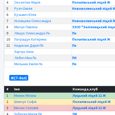
4
Оксентюк Марія
Полапівський ліцей Ж
5
Рузіч Емілія
Нововолинський ліцей 
6
Кузьмич Юлія
7
Нізовцева Олександра
Нововолинський ліцей 
8
Мінчук Павліна
ЗЗСО "Залізницький ліце
9
Ляшук Олександра Пк
Пк
10
Патращук Катерина
Полапівський ліцей Ж
11
Кидисюк Дарія ПК
Пк
Харчук Анна
Лебич Ніна Пк
ПК
Мельник Емілія Пк
Пк
Ж(7-8кл)
#
Імя
Команда,клуб
1
Минюк Мілана
Луцький ліцей 11 Ж
2
Шевчук Софія
Полапівський ліцей Ж
3
Мисюк Соломія
Луцький ліцей 11 Ж
4
Чубеєва Марія ПК
ПК