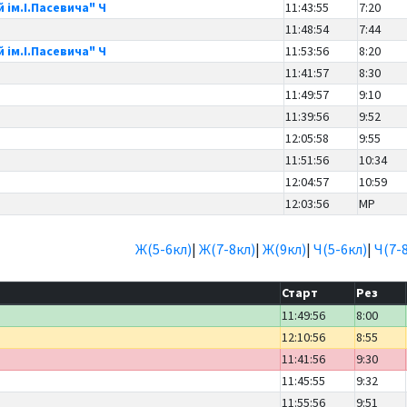
 ім.І.Пасевича" Ч
11:43:55
7:20
11:48:54
7:44
 ім.І.Пасевича" Ч
11:53:56
8:20
Ч
11:41:57
8:30
Ч
11:49:57
9:10
Ч
11:39:56
9:52
12:05:58
9:55
Ч
11:51:56
10:34
12:04:57
10:59
12:03:56
MP
Ж(5-6кл)
|
Ж(7-8кл)
|
Ж(9кл)
|
Ч(5-6кл)
|
Ч(7-
Старт
Рез
11:49:56
8:00
12:10:56
8:55
11:41:56
9:30
11:45:55
9:32
11:55:56
9:51