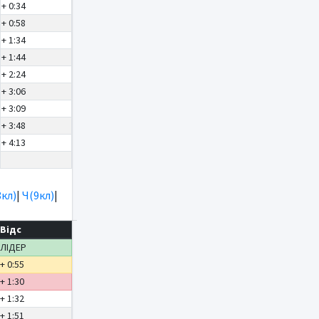
+ 0:34
+ 0:58
+ 1:34
+ 1:44
+ 2:24
+ 3:06
+ 3:09
+ 3:48
+ 4:13
8кл)
|
Ч(9кл)
|
Відс
ЛІДЕР
+ 0:55
+ 1:30
+ 1:32
+ 1:51