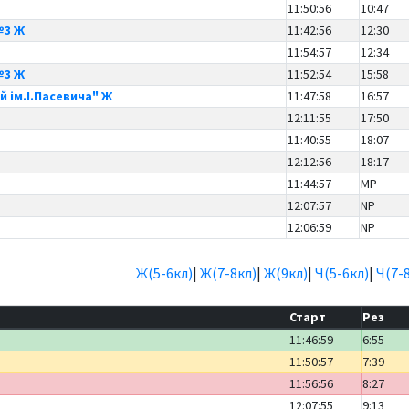
11:50:56
10:47
№3 Ж
11:42:56
12:30
11:54:57
12:34
№3 Ж
11:52:54
15:58
й ім.І.Пасевича" Ж
11:47:58
16:57
12:11:55
17:50
11:40:55
18:07
12:12:56
18:17
11:44:57
MP
12:07:57
NP
12:06:59
NP
Ж(5-6кл)
|
Ж(7-8кл)
|
Ж(9кл)
|
Ч(5-6кл)
|
Ч(7-
Старт
Рез
11:46:59
6:55
11:50:57
7:39
11:56:56
8:27
12:07:55
9:13