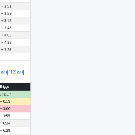
+ 2:51
+ 2:59
+ 3:13
+ 3:45
+ 4:05
+ 4:37
+ 7:23
8кл)
|
Ч(9кл)
|
Відс
ЛІДЕР
+ 0:19
+ 3:00
+ 3:55
+ 6:24
+ 6:28