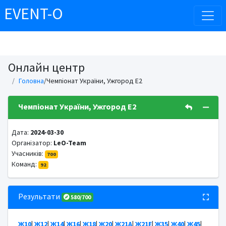
EVENT-O
Онлайн центр
Головна
/Чемпіонат України, Ужгород E2
Чемпіонат України, Ужгород E2
Дата:
2024-03-30
Організатор:
LeO-Team
Учасників:
700
Команд:
92
Результати
580/700
Ж10
|
Ж12
|
Ж14
|
Ж16
|
Ж18
|
Ж20
|
Ж21А
|
Ж21Е
|
Ж35
|
Ж40
|
Ж45
|