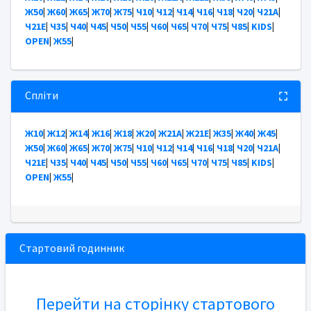
Ж50
|
Ж60
|
Ж65
|
Ж70
|
Ж75
|
Ч10
|
Ч12
|
Ч14
|
Ч16
|
Ч18
|
Ч20
|
Ч21А
|
Ч21Е
|
Ч35
|
Ч40
|
Ч45
|
Ч50
|
Ч55
|
Ч60
|
Ч65
|
Ч70
|
Ч75
|
Ч85
|
KIDS
|
OPEN
|
Ж55
|
Спліти
Ж10
|
Ж12
|
Ж14
|
Ж16
|
Ж18
|
Ж20
|
Ж21А
|
Ж21Е
|
Ж35
|
Ж40
|
Ж45
|
Ж50
|
Ж60
|
Ж65
|
Ж70
|
Ж75
|
Ч10
|
Ч12
|
Ч14
|
Ч16
|
Ч18
|
Ч20
|
Ч21А
|
Ч21Е
|
Ч35
|
Ч40
|
Ч45
|
Ч50
|
Ч55
|
Ч60
|
Ч65
|
Ч70
|
Ч75
|
Ч85
|
KIDS
|
OPEN
|
Ж55
|
Стартовий годинник
Перейти на сторінку стартового