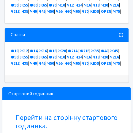
Ж50
|
Ж55
|
Ж60
|
Ж65
|
Ж70
|
Ч10
|
Ч12
|
Ч14
|
Ч16
|
Ч18
|
Ч20
|
Ч21А
|
Ч21Е
|
Ч35
|
Ч40
|
Ч45
|
Ч50
|
Ч55
|
Ч60
|
Ч65
|
Ч70
|
KIDS
|
OPEN
|
Ч75
|
Спліти
Ж10
|
Ж12
|
Ж14
|
Ж16
|
Ж18
|
Ж20
|
Ж21А
|
Ж21Е
|
Ж35
|
Ж40
|
Ж45
|
Ж50
|
Ж55
|
Ж60
|
Ж65
|
Ж70
|
Ч10
|
Ч12
|
Ч14
|
Ч16
|
Ч18
|
Ч20
|
Ч21А
|
Ч21Е
|
Ч35
|
Ч40
|
Ч45
|
Ч50
|
Ч55
|
Ч60
|
Ч65
|
Ч70
|
KIDS
|
OPEN
|
Ч75
|
Стартовий годинник
Перейти на сторінку стартового
годиннка.