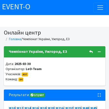
EVENT-O
Онлайн центр
Головна
/Чемпіонат України, Ужгород, E3
Чемпіонат України, Ужгород, E3
Дата:
2025-03-30
Організатор:
LeO-Team
Учасників:
637
Команд:
84
Результати
572/637
Ж10
|
Ж12
|
Ж14
|
Ж16
|
Ж18
|
Ж20
|
Ж21А
|
Ж21Е
|
Ж35
|
Ж40
|
Ж45
|