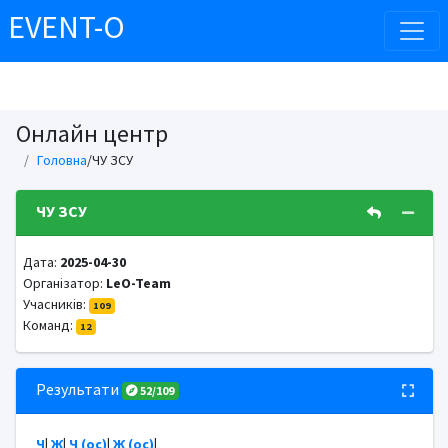
EVENT-O
Онлайн центр
Головна
/ЧУ ЗСУ
ЧУ ЗСУ
Дата:
2025-04-30
Організатор:
LeO-Team
Учасників:
109
Команд:
12
Результати
52/109
Ч
|
Ж
|
Ч (ос)
|
Ж (ос)
|