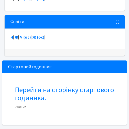
Спліти
Ч
|
Ж
|
Ч (ос)
|
Ж (ос)
|
Стартовий годинник
Перейти на сторінку стартового
годиннка.
7
:
3
3
:
07