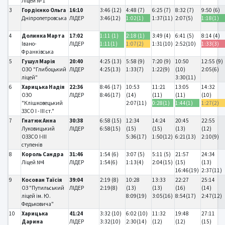
Ліцей № 1
3
Гордієнко Ольга
16:10
3:46 (12)
4:48 (7)
6:25 (7)
8:32 (7)
9:50 (6)
Дніпропетровська
ЛІДЕР
3:46(12)
1:02(1)
1:37(11)
2:07(5)
1:18(1)
4
Долинка Марта
17:02
1:11 (1)
2:18 (1)
3:49 (4)
6:41 (5)
8:14 (4)
Івано-
ЛІДЕР
1:11(1)
1:07(2)
1:31(10)
2:52(10)
1:33(3)
Франківська
5
Гушул Марія
20:40
4:25 (13)
5:58 (9)
7:20 (9)
10:50
12:55 (9)
ОЗО "Глибоцький
ЛІДЕР
4:25(13)
1:33(7)
1:22(9)
(10)
2:05(6)
ліцей"
3:30(11)
6
Харицька Надія
22:36
8:46 (17)
10:53
11:21
13:05
14:32
ОЗО
ЛІДЕР
8:46(17)
(14)
(11)
(11)
(10)
"Клішковецький
2:07(11)
0:28(1)
1:44(1)
1:27(2)
ЗЗСО І - ІІІ ст."
7
Гнатюк Анна
30:38
6:58 (15)
12:34
14:24
20:45
22:55
Луковицький
ЛІДЕР
6:58(15)
(15)
(15)
(13)
(12)
ОЗЗСО І-ІІІ
5:36(17)
1:50(12)
6:21(13)
2:10(9)
ступенів
8
Король Сандра
31:46
1:54 (6)
3:07 (5)
5:11 (5)
21:57
24:34
Ліцей №4
ЛІДЕР
1:54(6)
1:13(4)
2:04(15)
(15)
(13)
16:46(19)
2:37(11)
9
Косован Таїсія
39:04
2:19 (8)
10:28
13:33
22:27
25:14
ОЗ "Путильський
ЛІДЕР
2:19(8)
(13)
(13)
(16)
(14)
ліцей ім. Ю.
8:09(19)
3:05(16)
8:54(17)
2:47(12)
Федьковича"
10
Харицька
41:24
3:32 (10)
6:02 (10)
11:32
19:48
27:11
Дарина
ЛІДЕР
3:32(10)
2:30(14)
(12)
(12)
(15)