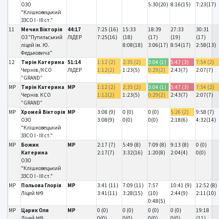
ОЗО
5:30(20)
8:16(15)
7:23(17)
"Клішковецький
ЗЗСО І - ІІІ ст."
11
Мечик Вікторія
44:17
7:25 (16)
15:33
18:39
27:33
30:31
ОЗ "Путильський
ЛІДЕР
7:25(16)
(18)
(17)
(19)
(17)
ліцей ім. Ю.
8:08(18)
3:06(17)
8:54(17)
2:58(13)
Федьковича"
12
Тирін Катерина
51:14
1:12 (2)
2:35 (2)
3:04 (1)
5:47 (3)
7:54 (2)
Чернів./КСО
ЛІДЕР
1:12(2)
1:23(5)
0:29(2)
2:43(7)
2:07(7)
”GRAND”
MP
Тирін Катерина
MP
1:12 (2)
2:35 (2)
3:04 (1)
5:47 (3)
7:54 (2)
Чернів. КСО
1:12(2)
1:23(5)
0:29(2)
2:43(7)
2:07(7)
”GRAND”
MP
Хромей Вікторія
MP
3:08 (9)
0 (0)
0 (0)
5:26 (2)
9:58 (7)
ОЗО
3:08(9)
0(0)
0(0)
2:18(6)
4:32(14)
"Клішковецький
ЗЗСО І - ІІІ ст."
MP
Божик
MP
2:17 (7)
5:49 (8)
7:09 (8)
9:13 (8)
0 (0)
Катерина
2:17(7)
3:32(16)
1:20(8)
2:04(4)
0(0)
ОЗО
"Клішковецький
ЗЗСО І - ІІІ ст."
MP
Польова Глорія
MP
3:41 (11)
7:09 (11)
7:57
10:41 (9)
12:52 (8)
Ліцей №9
3:41(11)
3:28(15)
(10)
2:44(9)
2:11(10)
0:48(5)
MP
Царик Оля
MP
0 (0)
0 (0)
0 (0)
0 (0)
19:18
Ліцей №9
0(0)
0(0)
0(0)
0(0)
(11)