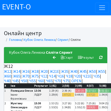
EVENT-O
Онлайн центр
Головна
/
Кубок Олега Ленюка
/
Спринт
/ Спліти
Кубок Олега Ленюка
Спліти
Спринт
Старт
Результ
Ж12
Ж12
|
Ж14
|
Ж16
|
Ж18
|
Ж20
|
Ж21Е
|
Ж35
|
Ж40
|
Ж45
|
Ж50
|
Ж55
|
Ж60
|
Ж65
|
Ж70
|
Ж75
|
Ч12
|
Ч14
|
Ч16
|
Ч18
|
Ч20
|
Ч21Е
|
Ч35
|
Ч40
|
Ч45
|
Ч50
|
Ч55
|
Ч60
|
Ч65
|
Ч70
|
Ч75
|
OPEN
|
#
Імя
Результат
1 (41)
2 (50)
3 (49)
4 (57)
5 (48)
1
Полицька Олеся
13:36
1:29 (4)
2:36 (4)
3:20 (3)
5:17 (1)
6:51 (1)
Івано-
ЛІДЕР
1:29(4)
1:07(2)
0:44(4)
1:57(2)
1:34(4)
Франківська
2
Мунтяну
15:30
1:53 (5)
3:27 (6)
5:22 (6)
7:25 (6)
9:04 (5)
Олександра
ЛІДЕР
1:53(5)
1:34(8)
1:55(13)
2:03(3)
1:39(5)