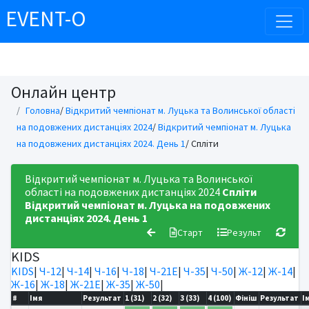
EVENT-O
Онлайн центр
Головна
/
Відкритий чемпіонат м. Луцька та Волинської області
на подовжених дистанціях 2024
/
Відкритий чемпіонат м. Луцька
на подовжених дистанціях 2024. День 1
/ Спліти
Відкритий чемпіонат м. Луцька та Волинської
області на подовжених дистанціях 2024
Спліти
Відкритий чемпіонат м. Луцька на подовжених
дистанціях 2024. День 1
Старт
Результ
KIDS
KIDS
|
Ч-12
|
Ч-14
|
Ч-16
|
Ч-18
|
Ч-21Е
|
Ч-35
|
Ч-50
|
Ж-12
|
Ж-14
|
Ж-16
|
Ж-18
|
Ж-21Е
|
Ж-35
|
Ж-50
|
#
Імя
Результат
1 (31)
2 (32)
3 (33)
4 (100)
Фініш
Результат
І