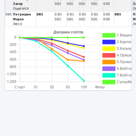
Захар
0(0)
0(0)
0(0)
0(0)
0:00
З
Ліцей №14
Л
DNS
Петришин
DNS
0 (0)
0 (0)
0 (0)
0 (0)
0:00
DNS
П
Марко
0(0)
0(0)
0(0)
0(0)
0:00
М
ЛФСО
Л