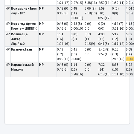
1:21(17)
0:27(15)
3:38(13)
2:50(14)
1:52(14)
0:21(
MP
Бондарчук Ілля
MP
0:48 (9)
0:48
3:06 (9)
3:59
0 (0)
4:04 
Ліцей №2
0:48(9)
(11)
2:18(10)
(10)
0(0)
0:05(
0:00(11)
0:53(12)
MP
Корогод Артем
MP
0:46 (6)
0:43 (8)
0 (0)
0 (0)
4:14 (7)
4:13 
Ковель — ЦНПВТК
0:46(6)
0:00(10)
0(0)
0(0)
3:31(16)
0:00(
MP
Волинець
MP
1:04
0 (0)
3:19
4:00
5:17
5:02
Захар
(16)
0(0)
(11)
(12)
(12)
(13)
Ліцей №2
1:04(16)
2:15(9)
0:41(5)
1:17(12)
0:00(
MP
Кравчук Іван
MP
0:49
0:45
0 (0)
3:42 (8)
6:25
6:08
(12)
(10)
0(0)
2:57(15)
(13)
(14)
0:49(12)
0:00(8)
2:43(15)
0:00(
MP
Карашівський
MP
0:46 (6)
1:14
0 (0)
7:32
8:33
8:22
Микола
0:46(6)
(15)
0(0)
(14)
(15)
(16)
0:28(16)
6:18(16)
1:01(10)
0:00(