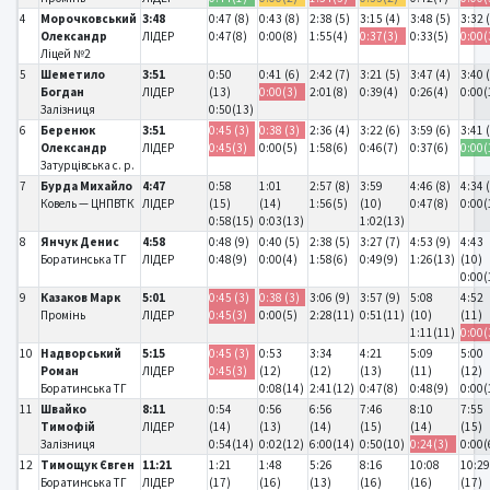
4
Морочковський
3:48
0:47 (8)
0:43 (8)
2:38 (5)
3:15 (4)
3:48 (5)
3:32 
Олександр
ЛІДЕР
0:47(8)
0:00(8)
1:55(4)
0:37(3)
0:33(5)
0:00(
Ліцей №2
5
Шеметило
3:51
0:50
0:41 (6)
2:42 (7)
3:21 (5)
3:47 (4)
3:40 
Богдан
ЛІДЕР
(13)
0:00(3)
2:01(8)
0:39(4)
0:26(4)
0:00(
Залізниця
0:50(13)
6
Беренюк
3:51
0:45 (3)
0:38 (3)
2:36 (4)
3:22 (6)
3:59 (6)
3:41 
Олександр
ЛІДЕР
0:45(3)
0:00(5)
1:58(6)
0:46(7)
0:37(6)
0:00(
Затурцівська с. р.
7
Бурда Михайло
4:47
0:58
1:01
2:57 (8)
3:59
4:46 (8)
4:34 
Ковель — ЦНПВТК
ЛІДЕР
(15)
(14)
1:56(5)
(10)
0:47(8)
0:00(
0:58(15)
0:03(13)
1:02(13)
8
Янчук Денис
4:58
0:48 (9)
0:40 (5)
2:38 (5)
3:27 (7)
4:53 (9)
4:43
Боратинська ТГ
ЛІДЕР
0:48(9)
0:00(4)
1:58(6)
0:49(9)
1:26(13)
(10)
0:00(
9
Казаков Марк
5:01
0:45 (3)
0:38 (3)
3:06 (9)
3:57 (9)
5:08
4:52
Промінь
ЛІДЕР
0:45(3)
0:00(5)
2:28(11)
0:51(11)
(10)
(11)
1:11(11)
0:00(
10
Надворський
5:15
0:45 (3)
0:53
3:34
4:21
5:09
5:00
Роман
ЛІДЕР
0:45(3)
(12)
(12)
(13)
(11)
(12)
Боратинська ТГ
0:08(14)
2:41(12)
0:47(8)
0:48(9)
0:00(
11
Швайко
8:11
0:54
0:56
6:56
7:46
8:10
7:55
Тимофій
ЛІДЕР
(14)
(13)
(14)
(15)
(14)
(15)
Залізниця
0:54(14)
0:02(12)
6:00(14)
0:50(10)
0:24(3)
0:00(
12
Тимощук Євген
11:21
1:21
1:48
5:26
8:16
10:08
10:2
Боратинська ТГ
ЛІДЕР
(17)
(16)
(13)
(16)
(16)
(17)