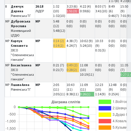
1:17(8)
4:23(8)
8
Демчук
26:18
1:32
3:23 (6)
4:22 (4)
8:03 (7)
8:49
15:50
Дарина
ЛІДЕР
(10)
1:51(3)
0:59(6)
3:41(10)
(6)
(9)
Рівненська ТГ
1:32(10)
0:46(7)
7:01(9)
MP
Дубровська
MP
5:48
0 (0)
0 (0)
0 (0)
0 (0)
0 (0)
Ярослава
(12)
0(0)
0(0)
0(0)
0(0)
0(0)
Маневицький
5:48(12)
ЦТДЮ
MP
Карпук
MP
0:14 (2)
4:38 (7)
10:02 (9)
10:33
0 (0)
0 (0)
Єлизавета
0:14(2)
4:24(7)
5:24(10)
(9)
0(0)
0(0)
ЗЗСО
0:31(5)
"Олениненська
гімназія"
MP
Босак Іванна
MP
0:21 (7)
0:49 (2)
11:08
0 (0)
0 (0)
11:35
ЗЗСО
0:21(7)
0:28(2)
(10)
0(0)
0(0)
(7)
"Олениненська
10:19(11)
0:27(1)
гімназія"
MP
Пшава Анна
MP
2:05
10:43
11:09
12:23
12:48
0 (0)
Рівненська ТГ
(11)
(11)
(11)
(10)
(9)
0(0)
2:05(11)
8:38(11)
0:26(1)
1:14(9)
0:25(4)