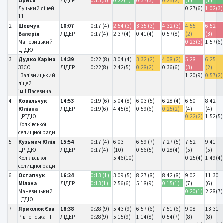
Орися
ЛІДЕР
0:15(3)
0:22(1)
0:37(3)
0:25(2)
(1)
(1)
Луцький ліцей
0:27(6)
1:02(3)
11
2
Шевчук
10:07
0:17 (4)
2:54 (3)
3:35 (3)
4:32 (3)
4:55
6:52
Валерія
ЛІДЕР
0:17(4)
2:37(4)
0:41(4)
0:57(8)
(2)
(3)
Маневицький
0:23(3)
1:57(6)
ЦТДЮ
3
Дудко Каріна
14:39
0:22 (8)
3:04 (4)
3:32 (2)
4:08 (2)
5:28
6:25
ЗЗСО
ЛІДЕР
0:22(8)
2:42(5)
0:28(2)
0:36(6)
(3)
(2)
"Залізницький
1:20(9)
0:57(2)
ліцей
ім.І.Пасевича"
4
Ковальчук
14:53
0:19 (6)
5:04 (8)
6:03 (5)
6:28 (4)
6:50
8:42
Юліана
ЛІДЕР
0:19(6)
4:45(8)
0:59(6)
0:25(2)
(4)
(4)
ЦРТДЮ
0:22(2)
1:52(5)
Колківської
селищної ради
5
Кузьмич Юлія
15:54
0:17 (4)
6:03
6:59 (7)
7:27 (5)
7:52
9:41
ЦРТДЮ
ЛІДЕР
0:17(4)
(10)
0:56(5)
0:28(4)
(5)
(5)
Колківської
5:46(10)
0:25(4)
1:49(4)
селищної ради
6
Остапчук
16:24
0:13 (1)
3:09 (5)
8:27 (8)
8:42 (8)
9:02
11:30
Мілана
ЛІДЕР
0:13(1)
2:56(6)
5:18(9)
0:15(1)
(7)
(6)
Маневицький
0:20(1)
2:28(7)
ЦТДЮ
7
Ярмолюк Єва
18:38
0:28 (9)
5:43 (9)
6:57 (6)
7:51 (6)
9:08
13:31
Рівненська ТГ
ЛІДЕР
0:28(9)
5:15(9)
1:14(8)
0:54(7)
(8)
(8)