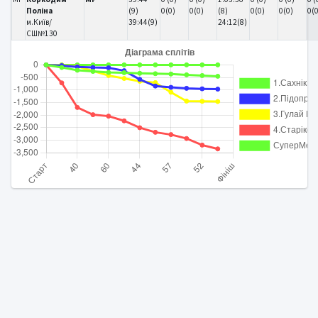
Поліна
(9)
0(0)
0(0)
(8)
0(0)
0(0)
0(
м.Київ/
39:44(9)
24:12(8)
СШ№130