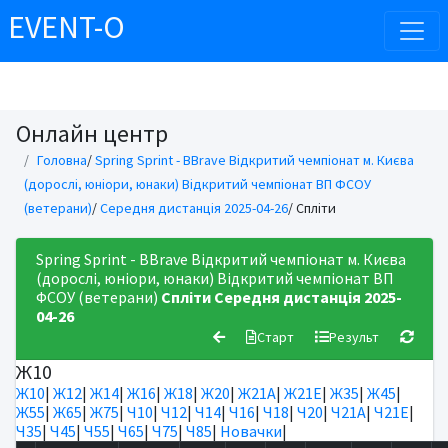
EVENT-O
Онлайн центр
Головна
/
Spring Sprint - BBrave Відкритий чемпіонат м. Києва
(дорослі, юніори, юнаки) Відкритий чемпіонат ВП ФСОУ
(ветерани)
/
Середня дистанція 2025-04-26
/ Спліти
Spring Sprint - BBrave Відкритий чемпіонат м. Києва
(дорослі, юніори, юнаки) Відкритий чемпіонат ВП
ФСОУ (ветерани)
Спліти
Середня дистанція 2025-
04-26
Старт
Результ
Ж10
Ж10
|
Ж12
|
Ж14
|
Ж16
|
Ж18
|
Ж20
|
Ж21А
|
Ж21Е
|
Ж35
|
Ж45
|
Ж55
|
Ж65
|
Ж75
|
Ч10
|
Ч12
|
Ч14
|
Ч16
|
Ч18
|
Ч20
|
Ч21А
|
Ч21Е
|
Ч35
|
Ч45
|
Ч55
|
Ч65
|
Ч75
|
Ч85
|
Новачки
|