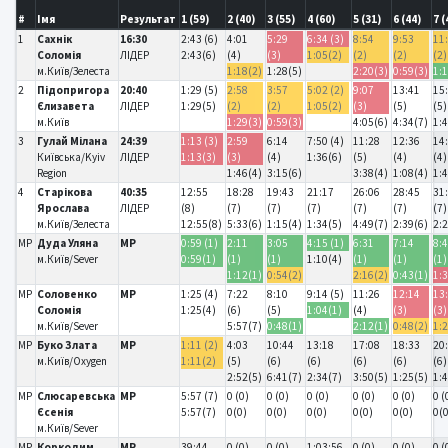
#
Імя
Результат
1 (59)
2 (40)
3 (55)
4 (60)
5 (31)
6 (44)
7 (
1
Сахнік
16:30
2:43 (6)
4:01
5:29
6:34 (3)
8:54
9:53
11
Соломія
ЛІДЕР
2:43(6)
(4)
(3)
1:05(2)
(2)
(2)
(2)
м.Київ/Зелеста
1:18(2)
1:28(5)
2:20(3)
0:59(3)
1:
2
Підопригора
20:40
1:29 (5)
2:58
3:57
5:02 (2)
9:07
13:41
15
Єлизавета
ЛІДЕР
1:29(5)
(2)
(2)
1:05(2)
(3)
(5)
(5)
м.Київ
1:29(3)
0:59(3)
4:05(6)
4:34(7)
1:
3
Гулай Мілана
24:39
1:13 (3)
2:59
6:14
7:50 (4)
11:28
12:36
14
Київська/Kyiv
ЛІДЕР
1:13(3)
(3)
(4)
1:36(6)
(5)
(4)
(4)
Region
1:46(4)
3:15(6)
3:38(4)
1:08(4)
1:
4
Старікова
40:35
12:55
18:28
19:43
21:17
26:06
28:45
31
Ярослава
ЛІДЕР
(8)
(7)
(7)
(7)
(7)
(7)
(7)
м.Київ/Зелеста
12:55(8)
5:33(6)
1:15(4)
1:34(5)
4:49(7)
2:39(6)
2:
MP
Дуда Уляна
MP
0:59 (1)
2:11
3:05
4:15 (1)
6:31
7:14
8:
м.Київ/Sever
0:59(1)
(1)
(1)
1:10(4)
(1)
(1)
(1)
1:12(1)
0:54(2)
2:16(2)
0:43(1)
1:
MP
Соловенко
MP
1:25 (4)
7:22
8:10
9:14 (5)
11:26
12:14
13
Соломія
1:25(4)
(6)
(5)
1:04(1)
(4)
(3)
(3)
м.Київ/Sever
5:57(7)
0:48(1)
2:12(1)
0:48(2)
1:
MP
Буко Злата
MP
1:11 (2)
4:03
10:44
13:18
17:08
18:33
20
м.Київ/Oxygen
1:11(2)
(5)
(6)
(6)
(6)
(6)
(6)
2:52(5)
6:41(7)
2:34(7)
3:50(5)
1:25(5)
1:
MP
Слюсаревська
MP
5:57 (7)
0 (0)
0 (0)
0 (0)
0 (0)
0 (0)
0 (
Єсенія
5:57(7)
0(0)
0(0)
0(0)
0(0)
0(0)
0(
м.Київ/Sever
MP
Коркодим
MP
39:44
0 (0)
0 (0)
1:03:56
0 (0)
0 (0)
0 (